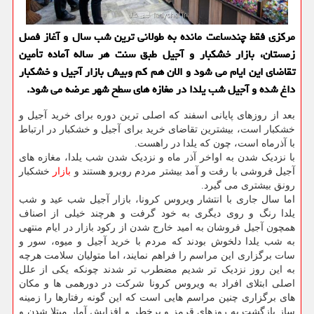
مرکزی فقط چندساعت مانده به طولانی ترین شب سال و آغاز فصل
زمستان، بازار خشکبار و آجیل طبق سنت هر ساله آماده تأمین
تقاضای این ایام می شود و الان هم کم وبیش بازار آجیل و خشکبار
داغ شده و آجیل شب یلدا در مغازه های سطح شهر عرضه می شود.
بعد از روزهای پایانی اسفند که اصلی ترین دوره برای خرید آجیل و
خشکبار است، بیشترین تقاضای خرید برای آجیل و خشکبار در ارتباط
با آذرماه است، چون که یلدا در راهست.
با نزدیک شدن به اواخر آذر ماه و نزدیک شدن شب یلدا، مغازه های
آجیل فروشی با رفت و آمد بیشتر مردم روبرو هستند و
بازار
خشکبار
رونق بیشتری می گیرد.
اما سال جاری با انتشار ویروس کرونا، بازار آجیل شب عید و شب
یلدا رنگ و روی دیگری به خود گرفت و هرچند خیلی از اصناف
همچون آجیل فروشان به امید خارج شدن از رکود بازار در ایام منتهی
به شب یلدا دلخوش بودند که مردم با خرید آجیل و میوه، سور و
سات برگزاری این مراسم را فراهم نمایند، اما متولیان سلامت هرچه
به این روز نزدیک تر شدیم مضطرب تر شدند چونکه یکی از علل
اصلی ابتلای افراد به ویروس کرونا شرکت در دورهمی ها و مکان
های برگزاری چنین مراسم هایی است که این گونه رفتارها را زمینه
ساز بازگشت به روزهای قرمز و پرخطر و افزایش آمار مبتلا شدن و