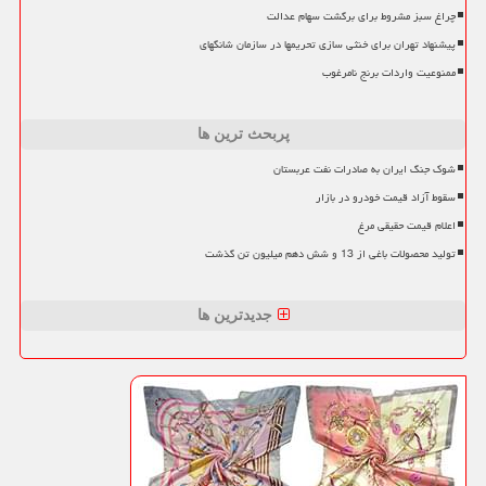
چراغ سبز مشروط برای برگشت سهام عدالت
پیشنهاد تهران برای خنثی سازی تحریمها در سازمان شانگهای
ممنوعیت واردات برنج نامرغوب
پربحث ترین ها
شوک جنگ ایران به صادرات نفت عربستان
سقوط آزاد قیمت خودرو در بازار
اعلام قیمت حقیقی مرغ
تولید محصولات باغی از 13 و شش دهم میلیون تن گذشت
جدیدترین ها