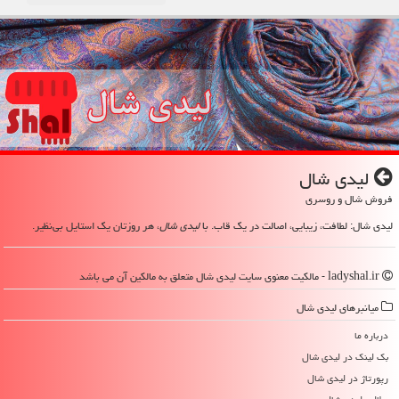
لیدی شال
فروش شال و روسری
لیدی شال: لطافت، زیبایی، اصالت در یک قاب. با
لیدی شال
، هر روزتان یک استایل بی‌نظیر.
ladyshal.ir - مالکیت معنوی سایت لیدی شال متعلق به مالکین آن می باشد
میانبرهای لیدی شال
درباره ما
بک لینک در لیدی شال
رپورتاژ در لیدی شال