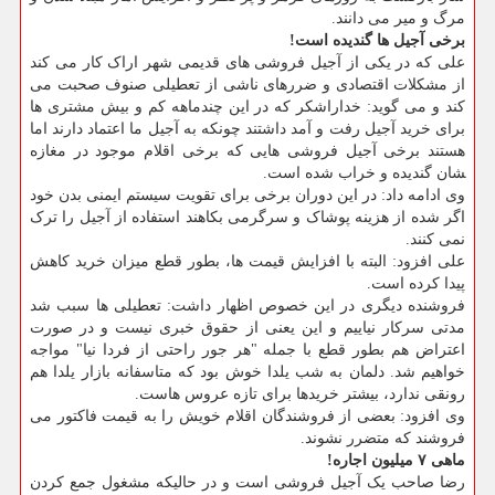
مرگ و میر می دانند.
برخی آجیل ها گندیده است!
علی که در یکی از آجیل فروشی های قدیمی شهر اراک کار می کند
از مشکلات اقتصادی و ضررهای ناشی از تعطیلی صنوف صحبت می
کند و می گوید: خداراشکر که در این چندماهه کم و بیش مشتری ها
برای خرید آجیل رفت و آمد داشتند چونکه به آجیل ما اعتماد دارند اما
هستند برخی آجیل فروشی هایی که برخی اقلام موجود در مغازه
‍شان گندیده و خراب شده است.
وی ادامه داد: در این دوران برخی برای تقویت سیستم ایمنی بدن خود
اگر شده از هزینه پوشاک و سرگرمی بکاهند استفاده از آجیل را ترک
نمی کنند.
علی افزود: البته با افزایش قیمت ها، بطور قطع میزان خرید کاهش
پیدا کرده است.
فروشنده دیگری در این خصوص اظهار داشت: تعطیلی ها سبب شد
مدتی سرکار نیاییم و این یعنی از حقوق خبری نیست و در صورت
اعتراض هم بطور قطع با جمله "هر جور راحتی از فردا نیا" مواجه
خواهیم شد. دلمان به شب یلدا خوش بود که متاسفانه بازار یلدا هم
رونقی ندارد، بیشتر خریدها برای تازه عروس هاست.
وی افزود: بعضی از فروشندگان اقلام خویش را به قیمت فاکتور می
فروشند که متضرر نشوند.
ماهی ۷ میلیون اجاره!
رضا صاحب یک آجیل فروشی است و در حالیکه مشغول جمع کردن