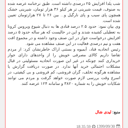
شب یلدا افزایش ۲۵ درصدی داشته است. طبق نرخنامه عرضه شده
به صنوف، قیمت شیرینی تر هر کیلو ۳۶ هزار تومان، شیرینی خشک
همچون پای سیب و پای نارگیل و... بین ۲۶ تا ۲۷ هزارتومان تعیین
شده است.
وی بیان نمود: حدود ۲.۵ درصد قنادی ها به دنبال شیوع ویروس کرونا
به تعطیلی کشیده شدند و این در حالیست که هر ساله حدود ۵ درصد
افزایش درخواست جواز در این صنف وجود داشته و در مجموع افت
هفت و نیم درصدی فعالیت در این صنف مشاهده می شود.
رئیس اتحادیه قناد، آبمیوه و بستنی اراک خاطرنشان کرد: از مردم
تقاضا داریم کالای مصرفی خویش را از واحدهای دارای جواز
خریداری کنند چونکه در غیر این صورت اتحادیه مسئولیتی در قبال
مشکلات احتمالی خرید آنها ندارد. در صورت دریافت گزارش یا
مشاهده هرگونه تخلف، گران فروشی، کم فروشی و بی کیفیتی، در
اسرع وقت بررسی لازم صورت خواهد گرفت و مردم می توانند
شکایات خویش را به شماره ۳۸۲۰ و سامانه ۱۲۴ عرضه کنند.
منبع:
لیدی شال
1399/09/30
18:35:59