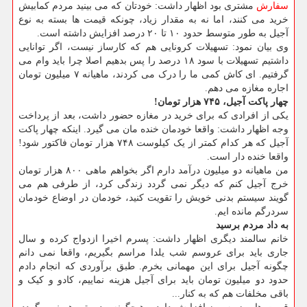
سفارش
مشتری بود اظهار داشت: خودتان که می بینید مردم کمابیش
خرید می کنند، اما نه به مقدار زیاد، چونکه قیمت ها بسته به نوع
آجیل به طور متوسط حدود ۱۰ تا ۲۰ درصد افزایش داشته است.
وی بیان نمود: تسهیلات کرونایی هم که کارساز نیست، اگر توانایی
داشتیم تسهیلات با سود ۱۸ درصد را پس بدهیم اصلا چرا باید وام می
گرفتیم. ای کاش کمی ما را درک می کردند، ماهیانه ۷ میلیون تومان
اجاره مغازه می دهم.
چهار پاکت آجیل، ۷۴۵ هزار تومان!
یکی از افرادی که برای خرید در مغازه حضور داشت، بعد از پرداخت
وجه اظهار داشت: واقعا خودمان خنده مان می گیرد. اینکه چهار پاکت
آجیل که هر کدام کمتر از یک کیلوست ۷۴۸ هزار تومان فاکتور شود!
واقعا خنده دار است.
من ماهیانه دو میلیون درآمد دارم اگر بخواهم ماهی ۸۰۰ هزار تومان
خرج آجیل کنم که دیگر نمی گردد زندگی کرد، از طرفی هم می
گویند سیستم بدنی خویش را تقویت کنید، خودمان در اوضاع خودمان
سردرگم مانده ایم.
به داد مردم برسید
خانم سالمند دیگری اظهار داشت: پسرم اخیرا ازدواج کرده و سال
جاری باید برای عروسم شب یلدا مراسم بگیریم، واقعا نمی دانم
چگونه آجیل برای این مهمانی بخرم. طبق برآوردی که انجام دادم
حدود دو میلیون تومان باید برای آجیل هزینه نماییم، کادو و کیک و
باقی مخلفات هم که به کنار...