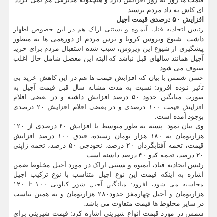
قیمت ها روز به روز افزایش دارد و هیچگونه مدیریتی هم نمی گردد.
ای کاش به داد مردم برسند.
افزایش ۵۰ درصدی قیمت آجیل
رئیس اتحادیه قناد، آبمیوه و بستنی اراک هم در این خصوص اظهار
داشت: شیوع ویروس کرونا و ترس مردم از دورهمی ها به منظور
پیشگیری از شیوع این ویروس، سبب شده استقبال مردم برای خرید
آجیل همانند سالهای قبل نباشد که البته این معضل شامل حال اغلب
صنوف می شود.
حسن شمس با بیان که افزایش قیمت ها هم در این کاهش خرید بی
تأثیر نبوده افزود: نسبت به مدت مشابه سال قبل قیمت آجیل به
صورت میانگین حدود ۵۰ درصد افزایش داشته و در بعضی اقلام
افزایش قیمت ۱۰۰ درصدی و در بعضی اقلام افزایش ۲۰ درصدی
بوجود آمده است.
وی بیان نمود: پسته به طور متوسط با افزایش ۴۰ درصدی از ۱۲۰
هزارتومان به ۱۸۰ هزار تومان رسیده، فندق ۱۰۰ درصد افزایش
قیمت، تخمه آفتابگردان ۲۰ درصد، نخودچی ۵۰ درصد، تخمه ژاپنی
۲۰ درصد، تخمه کدو ۴۰ درصد داشته است.
رئیس اتحادیه قناد، آبمیوه و بستنی اراک در مورد آجیل مخلوط ضمن
اشاره به اینکه قیمت این نوع آجیل متناسب با نوع ترکیب آجیل
محاسبه می شود، افزود: میانگین آجیل شور کیلویی ۱۰۰ تا ۱۲۰
هزارتومان و آجیل چهارمغز حدود۲۸۰ هزارتومان و به همین تناسب
در سایر مخلوط ها قیمت متفاوت می باشد.
شمس در مورد قیمت انواع شیرینی اشاره کرد: قیمت شیرینی برای