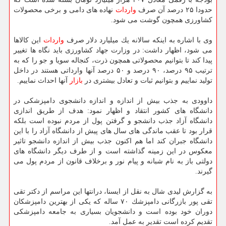
حدودا ۲۵ درصد آن صرف
واردات
نهاده های دامی و برخی محصولات
كشاورزی همچون گوشت می شود.
وی با اشاره به اینكه سالانه یك میلیارد دلار صرف
واردات
این كالاها
می شود، اظهار داشت: در وزارت جهاد كشاورزی باید نگاه ها تغییر
پیدا كند تا بتوانیم محصولاتی همچون ذرت، كنجاله سویا و جو را كه به
ترتیب ۹۵ درصد، ۹۰ درصد و ۵۰ درصد آنها وارداتی هستند در داخل
تولید نماییم و بتوانیم ثبات و تعادل بیشتری در
بازار
آنها احداث نماییم.
داوودی به جذب بیش از اندازه و اندازه دانشجوی دامپزشكی در
دانشگاه های كشور انتقاد و اظهار نمود: هدف از طریق اندازی
دانشگاه آزاد جذب دانشجو و گرفتن پول از مردم نبوده است بلكه
قرار بود تا عقب ماندگی های سال های پیش از دانشگاه آزاد را با این
دانشگاه جبران كند اما هم اكنون جذب بیش از اندازه دانشجو تاثیر
معكوس در این زمینه گذاشته است و از طرف دیگر دانشگاه های
دولتی باز به نام شبانه و پیام نور و برخلاف قانون از مردم پول می
گیرند.
به گزارش لیدی شال به نقل از ایسنا، درانتها این مراسم از دكتر تقی
تقی پور بازرگانی دامپزشك ۷۰ ساله كه یكی از بهترین دامپزشكان
دوران خود بوده است و دانشجویان بسیاری به جامعه دامپزشكی
تقدیم كرده است تقدیر به عمل آمد.