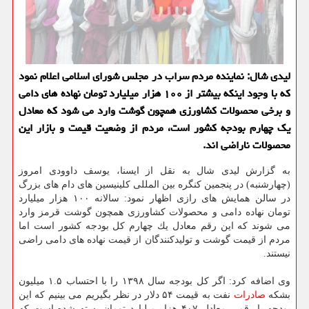
لیدی شال: نماینده مردم سراب در مجلس شورای اسلامی اعلام نمود
كه با وجود اینكه بیشتر از ۱۰۰ هزار میلیارد تومان نهاده های دامی
و برخی محصولات كشاورزی همچون گوشت وارد می شود كه معادل
یك چهارم بودجه كشور است، مردم از وضعیت قیمت و بازار این
محصولات ناراضی اند.
به گزارش لیدی شال به نقل از ایسنا، یوسف داوودی امروز
(چهارشنبه) در پنجمین كنگره بین المللی كلینیسین های دام های بزرگ
در سالن همایش های رازی اظهار نمود: سالانه ۱۰۰ هزار میلیارد
تومان نهاده دامی و محصولات كشاورزی همچون گوشت قرمز وارد
می شوند كه این رقم معادل یك چهارم كل بودجه كشور است اما
مردم از قیمت گوشت و تولیدكنندگان از قیمت نهاده های دامی راضی
نیستند.
وی اضافه كرد: اگر كل بودجه سال ۱۳۹۸ را با احتساب ۱.۵ میلیون
بشكه
صادرات
نفت به قیمت ۵۴ دلار در نظر بگیریم می بینیم كه این
بودجه با رقمی معادل ۴۰۷ هزار میلیارد تومان بسته شده است كه