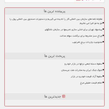
پربیننده ترین ها
مقاوله نامه های سازمان بین المللی کار را نادیده می گیریم و دستورات صندوق بین المللی پول را
مو به مو اجرا می نماییم
پیشنهاد تهران برای خنثی سازی تحریمها در سازمان شانگهای
چراغ سبز مشروط برای برگشت سهام عدالت
ممنوعیت واردات برنج نامرغوب
پربحث ترین ها
سقوط دسته جمعی نرخها در بازار خودرو
شوک جنگ ایران به صادرات نفت عربستان
سقوط آزاد قیمت خودرو در بازار
اعلام قیمت حقیقی مرغ
جدیدترین ها