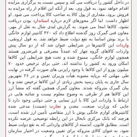
در داخل کشور را دریافت می کند و سپس نسبت به برگزاری مزایده
اقدام خواهد نمود. به قول وی، بعد از آنکه این اقلام از راه مزایده به
فروش برود، مقداری از پول کالا به صاحب کالا پرداخت می شود. او
اظهار داشت: اما اگر مجوزهای لازم درباره
استاندارد
بودن دریافت
نشود، کالاها امحا می شوند. به گزارش لیدی شال به نقل از مهر،
معاون فنی گمرک روز گذشته اطلاع داد که ۴۲۰ کانتینر لوازم خانگی
با برند بوش اساسا به نفع دولت ضبط خواهد شد. به قول ارونقی،
واردات
این کانتینرها در شرایطی عنوان شد که از دو سال پیش
واردات کالاهای گروه چهار که عمدتاً مصرفی و غیرضرور هستند
همچون لوازم خانگی، ممنوع شده و تحت هیچ شرایطی این کالاها
امکان ورود به کشور را نداشته اند، حتی برای ترخیص حدود ۷۰
میلیون یورو از این کالاها با وجود رایزنی های صورت گرفته در نهایت
طی مهلتی که برپایه مصوبه هیأت وزیران تعیین و در ۲۶ شهریور
سال جاری به پایان رسید بخش زیادی از این کالاها ترخیص نشد و با
بیان گمرک متروکه شدند. معاون گمرک همچین گفته که منشأ ارز
این کالاها هم از طرفی به وضوح معلوم نیست و شائبه هایی در
ارتباط با واردات این کالا با ارز نیمایی و حتی دولتی وجود دارد تا
جایی که وزارت صنعت، معدن و
تجارت
(صمت) مدعی شده
کانتینرهای لوازم خانگی بوش با ارز متقاضی تأمین ارز شده است،
هرچند که بانک مرکزی تابحال در این رابطه توضیحی عرضه نکرده
است. مطابق قانون، آندسته از کالاهای وارداتی که به نفع دولت ضبط
شود، به عنوان کالای متروکه برای تعیین وضعیت در اختیار سازمان
جمع اوری و فروش اموال تملیکی قرار می گیرد.