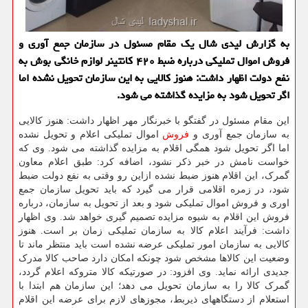
به گزارش لیدی شال یك مقام مسئول در سازمان جمع آوری و
فروش اموال تملیكی درباره ضبط ۴۲۰ كانتینر لوازم خانگی بوش به
نفع دولت اظهار داشت: هنوز كالایی به این سازمان تحویل نشده اما
اگر تحویل شود به مزایده گذاشته می شود.
این مقام مسئول در گفتگو با خبرنگار مهر اظهار داشت: هنوز کالایی
به سازمان جمع آوری و
فروش
اموال تملیکی اعلام و تحویل نشده
اما اگر تحویل شود همگی اقلام به مزایده گذاشته می شود. وی که
خواست نامش در خبر ذکر نشود، اضافه کرد: طبق اعلام معاون
گمرک، این اقلام هنوز ضبط نشده ازاین رو وقتی به نفع دولت ضبط
شود، در زمره اقلامی قرار می گیرد که باید تحویل سازمان جمع
اوری و فروش اموال تملیکی شود و بعد از تحویل به سازمان، درباره
فروش این اقلام به شیوه مزایده تصمیم گیری خواهد شد. وی اظهار
داشت: فرآیند اعلام کالا به سازمان تملیکی زمان بر است. هنوز
کالایی به سازمان امور تملیکی عرضه نشده است باید منتظر ماند تا
وضعیت این کالاها مشخص شود چونکه امکان دارد صاحب کالا مدرک
جدیدی ارائه نماید. وی افزود: در صورتیکه کالا متروکه اعلام گردد،
گمرک کالا را به سازمان تحویل می دهد؛ این سازمان هم ابتدا با
استعلام از دستگاههای ذیربط، مجوزهای لازم برای عرضه این اقلام