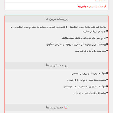
قیمت بیسیم موتورولا
پربیننده ترین ها
مقاوله نامه های سازمان بین المللی کار را نادیده می گیریم و دستورات صندوق بین المللی پول را
مو به مو اجرا می نماییم
چراغ سبز مشروط برای برگشت سهام عدالت
پیشنهاد تهران برای خنثی سازی تحریمها در سازمان شانگهای
ممنوعیت واردات برنج نامرغوب
پربحث ترین ها
شوک قبوض آب و برق در تابستان
سقوط دسته جمعی نرخها در بازار خودرو
شوک جنگ ایران به صادرات نفت عربستان
سقوط آزاد قیمت خودرو در بازار
جدیدترین ها