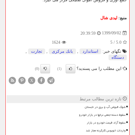
منبع:
لیدی شال
1399/09/02
20:39:59
1624
5
/
5.0
تگهای خبر:
استاندارد
,
بانك مركزی
,
تجارت
,
دستگاه
این مطلب را می پسندید؟
(0)
(1)
X
تازه ترین مطالب مرتبط
شوک قبوض آب و برق در تابستان
سقوط دسته جمعی نرخها در بازار خودرو
سقوط آزاد قیمت خودرو در بازار
واردات اتوبوس کارکرده مجاز شد