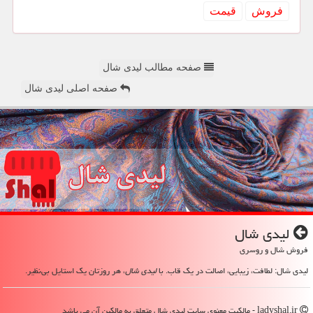
فروش
قیمت
صفحه مطالب لیدی شال
صفحه اصلی لیدی شال
لیدی شال
فروش شال و روسری
لیدی شال: لطافت، زیبایی، اصالت در یک قاب. با
لیدی شال
، هر روزتان یک استایل بی‌نظیر.
ladyshal.ir - مالکیت معنوی سایت لیدی شال متعلق به مالکین آن می باشد