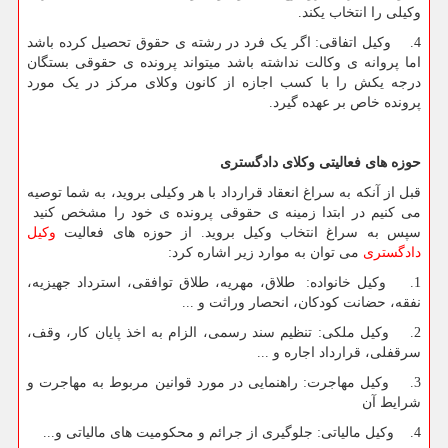
وکیلی را انتخاب یکند.
4. وکیل اتفاقی: اگر یک فرد در رشته ی حقوق تحصیل کرده باشد
اما پروانه ی وکالت نداشته باشد میتواند پرونده ی حقوقی بستگان
درجه یکش را با کسب اجازه از کانون وکلای مرکز در یک مورد
پرونده خاص بر عهده گیرد.
حوزه های فعالیتی وکلای دادگستری
قبل از آنکه به سراغ انعقاد قرارداد با هر وکیلی بروید، به شما توصیه
می کنیم در ابتدا زمینه ی حقوقی پرونده ی خود را مشخص کنید
سپس به سراغ انتخاب وکیل بروید. از حوزه های فعالیت
وکیل
دادگستری
می توان به موارد زیر اشاره کرد:
1. وکیل خانواده: طلاق، مهریه، طلاق توافقی، استرداد جهیزیه،
نفقه، حضانت کودکان، انحصار وراثت و ...
2. وکیل ملکی: تنظیم سند رسمی، الزام به اخذ پایان کار، وقف،
سرقفلی، قرارداد اجاره و ...
3. وکیل مهاجرت: راهنمایی در مورد قوانین مربوط به مهاجرت و
شرایط آن
4. وکیل مالیاتی: جلوگیری از جرائم و محکومیت های مالیاتی و...