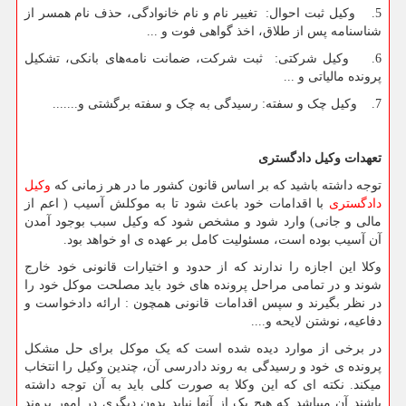
5. وکیل ثبت احوال: تغییر نام و نام خانوادگی، حذف نام همسر از
شناسنامه پس از طلاق، اخذ گواهی فوت و ...
6. وکیل شرکتی: ثبت شرکت، ضمانت نامه‌های بانکی، تشکیل
پرونده مالیاتی و ...
7. وکیل چک و سفته: رسیدگی به چک و سفته برگشتی و.......
تعهدات وکیل دادگستری
توجه داشته باشید که بر اساس قانون کشور ما در هر زمانی که
وکیل
دادگستری
با اقدامات خود باعث شود تا به موکلش آسیب ( اعم از
مالی و جانی) وارد شود و مشخص شود که وکیل سبب بوجود آمدن
آن آسیب بوده است، مسئولیت کامل بر عهده ی او خواهد بود.
وکلا این اجازه را ندارند که از حدود و اختیارات قانونی خود خارج
شوند و در تمامی مراحل پرونده های خود باید مصلحت موکل خود را
در نظر بگیرند و سپس اقدامات قانونی همچون : ارائه دادخواست و
دفاعیه، نوشتن لایحه و....
در برخی از موارد دیده شده است که یک موکل برای حل مشکل
پرونده ی خود و رسیدگی به روند دادرسی آن، چندین وکیل را انتخاب
میکند. نکته ای که این وکلا به صورت کلی باید به آن توجه داشته
باشند آن میباشد که هیچ یک از آنها نباید بدون دیگری در امور پروند