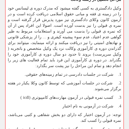
وکیل دادگستری به کسی گفته میشود که مدرک دوره ی لیسانس خود
را در زمینه ی فقه و مبانی حقوق اسلامی دریافت کرده است و در
آزمون کانون وکلای دادگستری نیز مورد پذیرش قرار گرفته است و
نمره ی قبولی را نیز بدست آورده است. اصولا این افراد پس از آن
که نمره ی قبولی را بدست می آورند و استعلامات مربوط به ظیر
گواهی عدم اعتیاد، عدم سوء پیشینه کیفری و ... را از پزشکی قانونی
و نهاد‌های امنیتی را نیز دریافت میکنند و ارائه مینمایند، میتوانند برای
گذراندن دوره ی کارآموزی وکالت نزد یک وکیل متخصص و باتجربه (
وکیل سرپرست) بروند تا حدود دو سال دوره ی کارآموزی خود را
بگذراند. در دوره ی کارآموزی این فرد باید تمام فعالیت های زیر را
انجام دهد و تمام این مراحل را نیز پشت سر بگذارد:
1. شرکت در جلسات دادرسی در تمام زمینه‌های حقوقی.
2. شرکت در جلسات آموزشی که توسط کانون وکلا یکبار در هفته
برگزار می‌شوند.
3. کسب نمره قبولی در آزمون مهارت‌های کامپیوتری (
icdl
)
4. شرکت در آزمونی به نام اختبار
توجه: در آزمون اختبار که دارای دو بخش شفاهی و کتبی می‌باشد،
نمره قبولی را کسب کند.