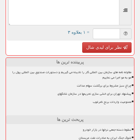
= ۱ بعلاوه ۳
نظر برای لیدی شال
پربیننده ترین ها
مقاوله نامه های سازمان بین المللی کار را نادیده می گیریم و دستورات صندوق بین المللی پول را
مو به مو اجرا می نماییم
چراغ سبز مشروط برای برگشت سهام عدالت
پیشنهاد تهران برای خنثی سازی تحریمها در سازمان شانگهای
ممنوعیت واردات برنج نامرغوب
پربحث ترین ها
سقوط دسته جمعی نرخها در بازار خودرو
شوک جنگ ایران به صادرات نفت عربستان