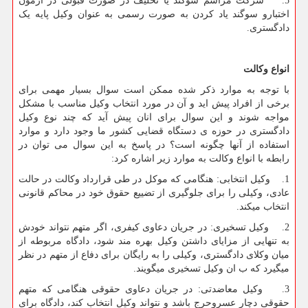
5. شرکت مراسم سوگند یا تحلیف در صورت قبولی در ازمون
اختبارو سوگند یاد کردن به صورت رسمی به عنوان وکیل پایه یک
دادگستری.
انواع وکالت
با توجه به موارد ذکر شده ممکن است سوال بسیار مهمی برای
برخی از افراد پیش اید و آن در مورد انتخاب وکیل مناسب با مشکل
مواجه شوند و این سوال برای انان پیش آید که چند نوع وکیل
دادگستری در حوزه ی دستگاه قضایی کشور ما وجود دارد و موارد
استفاده از آنها چگونه است؟ در پاسخ به این سوال می توان در
رابطه با انواع وکالت به موارد زیر اشاره کرد:
1. وکیل انتخابی: هنگامی که موکل در طی قرارداد وکالت در حالت
عادی، وکیلی را برای جلوگیری از تضییع حقوق خود در محاکم قانونی
انتخاب میکند.
2. وکیل تسخیری: در جریان دعاوی کیفری، اگر متهم نتواند خودش
به تنهایی از مزایای داشتن وکیل بهره مند شود، دادگاه مربوطه از
میان وکلای دادگستری، وکیلی را به رایگان برای دفاع از متهم در نظر
میگیرد که ب ان وکیل تسخیری میگویند.
3. وکیل معاضدتی: در جریان دعاوی حقوقی هنگامی که متهم
حقوقی دچار عسروحرج باشد و نتواند وکیل انتخاب کند، دادگاه برای