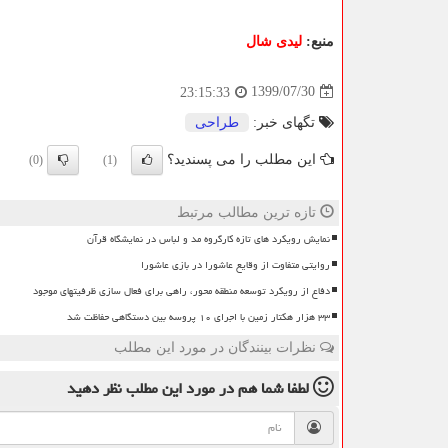
منبع:
لیدی شال
1399/07/30
23:15:33
تگهای خبر:
طراحی
این مطلب را می پسندید؟
(0)
(1)
تازه ترین مطالب مرتبط
نمایش رویکرد های تازه کارگروه مد و لباس در نمایشگاه قرآن
روایتی متفاوت از وقایع عاشورا در بازی عاشورا
دفاع از رویکرد توسعه منطقه محور، راهی برای فعال سازی ظرفیتهای موجود
۳۳ هزار هکتار زمین با اجرای ۱۰ پروسه بین دستگاهی حفاظت شد
نظرات بینندگان در مورد این مطلب
لطفا شما هم
در مورد این مطلب
نظر دهید