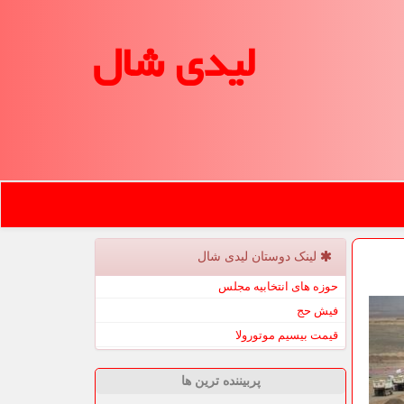
لیدی شال
لینک دوستان لیدی شال
حوزه های انتخابیه مجلس
فیش حج
قیمت بیسیم موتورولا
پربیننده ترین ها