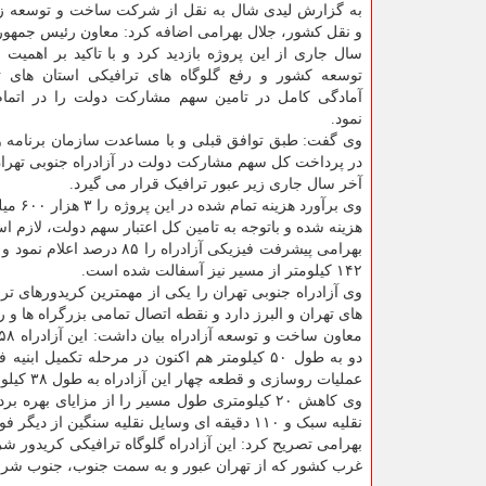
به گزارش لیدی شال به نقل از شرکت ساخت و توسعه زی
و نقل کشور، جلال بهرامی اضافه کرد: معاون رئیس جمهور 
سال جاری از این پروژه بازدید کرد و با تاکید بر اهمیت ا
توسعه کشور و رفع گلوگاه های ترافیکی استان های ته
آمادگی کامل در تامین سهم مشارکت دولت را در اتمام 
نمود.
وی گفت: طبق توافق قبلی و با مساعدت سازمان برنامه و
در پرداخت کل سهم مشارکت دولت در آزادراه جنوبی تهران 
آخر سال جاری زیر عبور ترافیک قرار می گیرد.
هزینه شده و باتوجه به تامین کل اعتبار سهم دولت، لازم است سرمایه گذار نس
۱۴۲ کیلومتر از مسیر نیز آسفالت شده است.
وی آزادراه جنوبی تهران را یکی از مهمترین کریدورهای تر
های تهران و البرز دارد و نقطه اتصال تمامی بزرگراه ها و 
عملیات روسازی و قطعه چهار این آزادراه به طول ۳۸ کیلومتر تکمیل شده و در مرحله نصب تابلو و علایم قرار دارد.
نقلیه سبک و ۱۱۰ دقیقه ای وسایل نقلیه سنگین از دیگر فواید بهره برداری از این آزادراه است.
بهرامی تصریح کرد: این آزادراه گلوگاه ترافیکی کریدور
غرب کشور که از تهران عبور و به سمت جنوب، جنوب شر