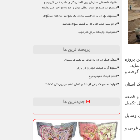
مقاوله نامه های سازمان بین المللی کار را نادیده می گیریم و
دستورات صندوق بین المللی پول را مو به مو اجرا می نماییم
پیشنهاد تهران برای خنثی سازی تحریمها در سازمان شانگهای
چراغ سبز مشروط برای برگشت سهام عدالت
ممنوعیت واردات برنج نامرغوب
پربحث ترین ها
شوک جنگ ایران به صادرات نفت عربستان
هزار و ۵۰۰ میلیارد تومان برای این پروژه
سقوط آزاد قیمت خودرو در بازار
وژه صورت گرفته و
اعلام قیمت حقیقی مرغ
تولید محصولات باغی از 13 و شش دهم میلیون تن گذشت
ک استان
ی در چهار قطعه طراحی شده است. قطعه یک به طول ۴۰ کیلومتر و قطعه
جدیدترین ها
 سوم به طول ۳۰ کیلومتر نیز در حال تکمیل
۹۰ دقیقه ای زمان سفر برای وسایل
 غربی و