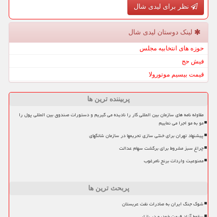
نظر برای لیدی شال
لینک دوستان لیدی شال
حوزه های انتخابیه مجلس
فیش حج
قیمت بیسیم موتورولا
پربیننده ترین ها
مقاوله نامه های سازمان بین المللی کار را نادیده می گیریم و دستورات صندوق بین المللی پول را
مو به مو اجرا می نماییم
پیشنهاد تهران برای خنثی سازی تحریمها در سازمان شانگهای
چراغ سبز مشروط برای برگشت سهام عدالت
ممنوعیت واردات برنج نامرغوب
پربحث ترین ها
شوک جنگ ایران به صادرات نفت عربستان
سقوط آزاد قیمت خودرو در بازار