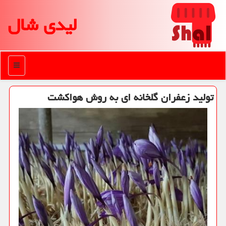
لیدی شال
منو
تولید زعفران گلخانه ای به روش هواكشت