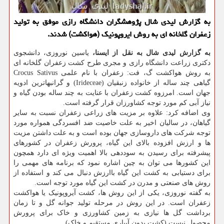
به گزارش لیدی شال پژوهشگران دانشگاه رازی موفق به تولید
زعفران گلخانه ای به روش ایروپونیك (هواكشت) شدند.
به گزارش لیدی شال به نقل از ایسنا،
یاسین نوروزی، دانشجوی
دکتری زراعت دانشگاه رازی و مجری طرح کشت زعفران گلخانه ای
به روش هواکشت گ، فت: زعفران با نام علمی Crocus Sativus
گیاهی چند ساله از خانواده زنبقیان (Irideceae) و گرانبهاترین ادویه
جهان است. امرزوه کشت زعفران با عنایت به چند ساله بودن گیاه و
نیاز آبی کم مورد توجه کشاورزان قرار گرفته است.
وی اضافه کرد: علاوه بر مزیت های زراعی زعفران نسبت به سایر
گیاهان، در سالیان اخیر به علت خاصیت ضد افسردگی همواره مورد
توجه شرکت های داروسازی جهان بوده است و به علت داشتن مزیت
ها و ارزش افزوده بالای این گیاه، پرورش زعفران در کشورهای
پیشرفته برای رسیدن به سوددهی بالا اهمیت ویژه ای دارد همچون
این کشورها می توان به چین اشاره نمود که برنامه های مهمی را
برای دستیابی به کشت این گیاه باارزش دنبال می کند و استفاده از
روش های صنعتی و مدرن در کشت این گیاه مورد توجه است.
به گفته نوروزی، یکی از این روش ها، کشت آیروپونیک یا هواکشت
زعفران است. در این روش در مرحله تولید جوانه گل و تا زمان
برداشت گل ها نیازی به زمین کشاورزی و خاک برای پرورش
محصول نیست (کشت بدون آبیاری مستقیم و خاک).