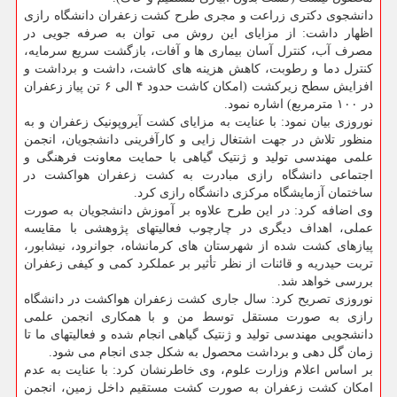
دانشجوی دکتری زراعت و مجری طرح کشت زعفران دانشگاه رازی
اظهار داشت: از مزایای این روش می توان به صرفه جویی در
مصرف آب، کنترل آسان بیماری ها و آفات، بازگشت سریع سرمایه،
کنترل دما و رطوبت، کاهش هزینه های کاشت، داشت و برداشت و
افزایش سطح زیرکشت (امکان کاشت حدود ۴ الی ۶ تن پیاز زعفران
در ۱۰۰ مترمربع) اشاره نمود.
نوروزی بیان نمود: با عنایت به مزایای کشت آیروپونیک زعفران و به
منظور تلاش در جهت اشتغال زایی و کارآفرینی دانشجویان، انجمن
علمی مهندسی تولید و ژنتیک گیاهی با حمایت معاونت فرهنگی و
اجتماعی دانشگاه رازی مبادرت به کشت زعفران هواکشت در
ساختمان آزمایشگاه مرکزی دانشگاه رازی کرد.
وی اضافه کرد: در این طرح علاوه بر آموزش دانشجویان به صورت
عملی، اهداف دیگری در چارچوب فعالیتهای پژوهشی با مقایسه
پیازهای کشت شده از شهرستان های کرمانشاه، جوانرود، نیشابور،
تربت حیدریه و قائنات از نظر تأثیر بر عملکرد کمی و کیفی زعفران
بررسی خواهد شد.
نوروزی تصریح کرد: سال جاری کشت زعفران هواکشت در دانشگاه
رازی به صورت مستقل توسط من و با همکاری انجمن علمی
دانشجویی مهندسی تولید و ژنتیک گیاهی انجام شده و فعالیتهای ما تا
زمان گل دهی و برداشت محصول به شکل جدی انجام می شود.
بر اساس اعلام وزارت علوم، وی خاطرنشان کرد: با عنایت به عدم
امکان کشت زعفران به صورت کشت مستقیم داخل زمین، انجمن