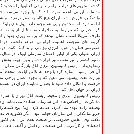
گذشته تحریم های دولت ترامپ، برخی فعالیتها را محدود ک
مقامات ایرانی اعلام نموده اند که با وجود سیاست ف
واشنگتن، فروش نفت ایران هیچ گاه به صفر نرسیده و ه
ادامه دارد. اما محدودیتهایی هم وجود دارد. پول های بلوکه
کره جنوبی که مربوط به صادرات نفت قبل از بسته ش
طرف آمریکا است، نشان میدهد که برنامه ریزی جدید و است
گزینه های موجود، اهمیت فراوانی خواهد داشت. در 
خصوصی فعال در حوزه انرژی نیز می تواند کمک کننده دول
ایران بعنوان یکی از اولین اعضای سازمان اوپک، در سال 
مانور کشور را نیز تحت تاثیر قرار داده و بدین جهت بخش خ
رضا پدیدار - رئیس کمیسیون انرژی اتاق بازرگانی تهران 
آن فرا رسید، اشاره کرد باتوجه به تلاش ایالات متحده آم
وزارت نفت پیشنهاد می دهیم که با وجود اعمال برخی م
فرصت و امکان داده شود تا بعنوان نماینده ایران در نشس
ایران در جهان دفاع کند.
رئیس کمیسیون انرژی و محیط زیست اتاق تهران با اشاره
مذاکرات در اجلاس های این سازمان استفاده می نمایند 
وظیفه را به عهده می گیرد، اضافه کرد: اوپک پنج کمیته را
جزو بنیانگذاران این سازمان جهانی بود، دیگر کشورهای عض
اقتصادی و کارآفرینان این صنعت، از دانش و آگاهی کافی بر