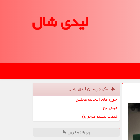
لیدی شال
لینک دوستان لیدی شال
حوزه های انتخابیه مجلس
فیش حج
قیمت بیسیم موتورولا
پربیننده ترین ها