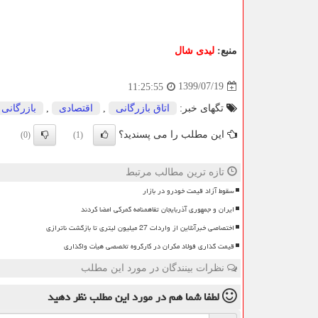
منبع:
لیدی شال
1399/07/19
11:25:55
تگهای خبر:
اتاق بازرگانی
,
اقتصادی
,
بازرگانی
این مطلب را می پسندید؟
(0)
(1)
تازه ترین مطالب مرتبط
سقوط آزاد قیمت خودرو در بازار
ایران و جمهوری آذربایجان تفاهمنامه گمرکی امضا کردند
اختصاصی خبرآنلاین از واردات 27 میلیون لیتری تا بازگشت ناترازی
قیمت گذاری فولاد مکران در کارگروه تخصصی هیأت واگذاری
نظرات بینندگان در مورد این مطلب
لطفا شما هم
در مورد این مطلب
نظر دهید