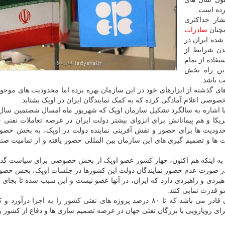
رده است.
شار حداکثری
مچنان
صادرات
 شده ایران در
دن شرایط از
فاده از تمام
این راه بخش
ت باشد.
های گذشته از ابزارهای خود در این سازمان بهره برده اما محدودیت های موجو
صوصی اعلام آمادگی کرده که به کمک نمایندگان ایران در اوپک بشتابد.
- با اشاره به سالگرد تشکیل سازمان اوپک که شهریور ماه امسال شصتمین سا
ریکا و هم پیمانانش برای انزوای بیشتر دولت ایران در عرصه تعاملات نفتی ج
حدودیت ها برای حضور و نقش آفرینی نماینده دولت در اوپک، به بخش خص
ت ها و تصمیم گیری های این سازمان بین المللی حضور یافته و از تمامیت ص
 به اینکه هم اکنون، چهار کشور عضو اوپک از بخش خصوصی برای سیاست گذا
و در صورت عدم حضور نمایندگان دولت این کشورها در جلسات اوپک، بخش خص
هبردی و راهبردی دارد که ایران، در آنها عضو نیست و این سبب شده تا بجای ا
و قدرت نمایی کنند.
بگفته وی، بخش خصوصی در صنعت نفت ایران هم اکنون قادر می باشد که تا ۸۰ درصد پروژه های نفتی کشور را به اجرا 
ای رویارویی با بزرگان نفتی جهان در عرصه تصمیم سازی ها و دفاع از کشور را