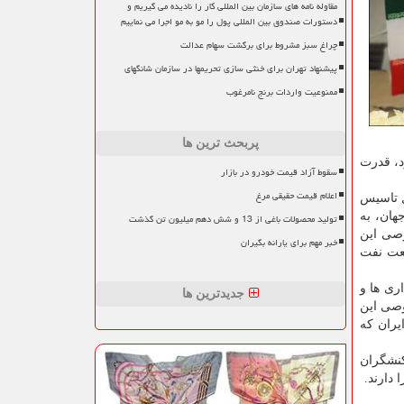
مقاوله نامه های سازمان بین المللی کار را نادیده می گیریم و
دستورات صندوق بین المللی پول را مو به مو اجرا می نماییم
چراغ سبز مشروط برای برگشت سهام عدالت
پیشنهاد تهران برای خنثی سازی تحریمها در سازمان شانگهای
ممنوعیت واردات برنج نامرغوب
پربحث ترین ها
د، قدرت
سقوط آزاد قیمت خودرو در بازار
اعلام قیمت حقیقی مرغ
ل تاسیس
هان، به
تولید محصولات باغی از 13 و شش دهم میلیون تن گذشت
وصی این
خبر مهم برای یارانه بگیران
نعت نفت
ری ها و
جدیدترین ها
وصی این
یران که
درآورد و کنشگران
 دارند.