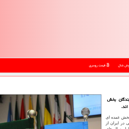
ش شال
قیمت روسری
یندگان بخش
اند.
 بخش عمده ای
 در ایران از
ول سال های