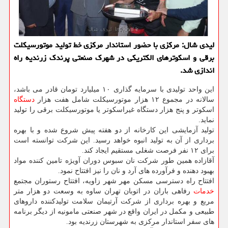
لیدی شال: مركزی با حضور استاندار مركزی خط تولید موتورسیكلت
برقی و اسكوترهای الكتریكی در شهرك صنعتی پرندك زرندیه راه
اندازی شد.
این واحد تولیدی با سرمایه گذاری ۱۰ میلیارد تومان قادر می باشد،
سالانه در مجموع ۱۲ هزار موتورسیکلت شامل هفت هزار
دستگاه
اسکوتر و پنج هزار دستگاه غیراسکوتر یا موتورسیکلت برقی را تولید
نماید.
تولید آزمایشی این کارخانه از دو هفته پیش شروع شده و با بهره
برداری از آن به تولید انبوه خواهد رسید. این شرکت توانسته است
برای ۱۲ نفر فرصت شغلی مستقیم ایجاد کند.
آقازاده همین طور شرکت نان سبوس دوران آویژه تامین کننده مواد
بهبود دهنده و فرآورده های آرد و نان را نیز افتتاح نمود.
افتتاح راه دسترسی مسکن مهر شهر زاویه، افتتاح رستوران مجتمع
خدمات
رفاهی باران در اتوبان تهران ساوه به وسعت دو هزار متر
مربع و بهره برداری از شرکت آرتیمان سلامت تولیدکننده داروهای
طبیعی و مکمل در ایران واقع در شهر صنعتی مامونیه از دیگر برنامه
های سفر استاندار مرکزی به شهرستان زرندیه بود.