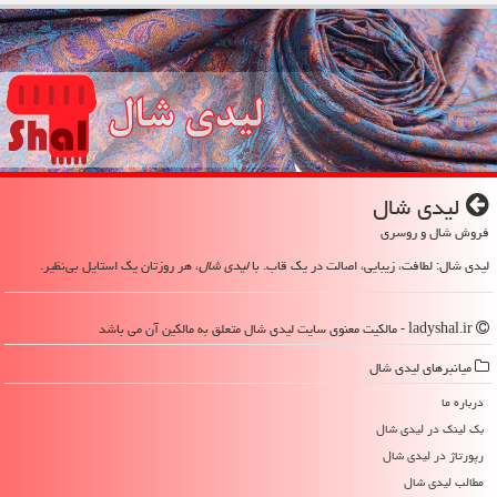
لیدی شال
فروش شال و روسری
لیدی شال: لطافت، زیبایی، اصالت در یک قاب. با
لیدی شال
، هر روزتان یک استایل بی‌نظیر.
ladyshal.ir - مالکیت معنوی سایت لیدی شال متعلق به مالکین آن می باشد
میانبرهای لیدی شال
درباره ما
بک لینک در لیدی شال
رپورتاژ در لیدی شال
مطالب لیدی شال