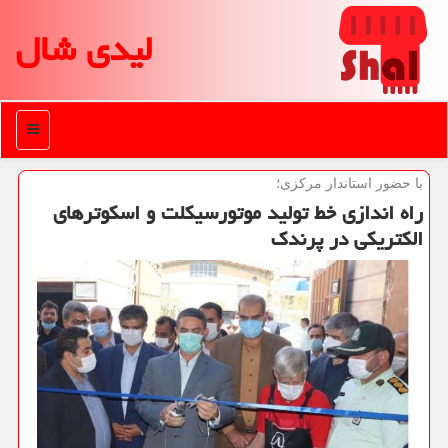
لیدی شال
منو
با حضور استاندار مركزی؛
راه اندازی خط تولید موتورسیكلت و اسكوترهای
الكتریكی در پرندك