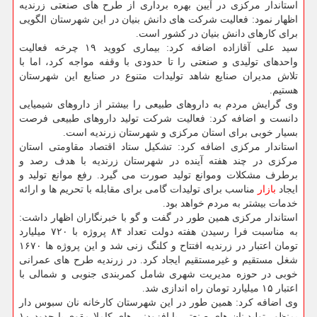
استاندار مرکزی در آیین بهره برداری از طرح های صنعتی زرندیه
اظهار نمود: فعالیت شرکت های دانش بنیان در این شهرستان الگویی
برای کارهای دانش بنیان در کشور است.
سید علی آقازاده اضافه کرد: بیماری کووید ۱۹ چرخه فعالیت
واحدهای تولیدی و صنعتی را تا حدودی با وقفه مواجه کرد، اما با
تلاش مدیران صنایع شاهد تولیدات متنوع در صنایع این شهرستان
هستیم.
وی گرایش مردم به داروهای طبیعی را بیشتر از داروهای شیمیایی
دانست و اضافه کرد: فعالیت شرکت تولید داروهای طبیعی فرصت
بسیار خوبی برای استان مرکزی و شهرستان زرندیه است.
استاندار مرکزی اضافه کرد: تشکیل ستاد اقتصاد مقاومتی استان
مرکزی در چند هفته آینده در شهرستان زرندیه با هدف رصد و
برطرف مشکلات وموانع تولید صورت می گیرد. رفع موانع تولید و
ایجاد
بازار
مناسب برای تولیدات گامی برای مقابله با تحریم ها و ارائه
خدمات بیشتر به مردم خواهد بود.
استاندار مرکزی همین طور در گفت و گو با خبرنگاران اظهار داشت:
به مناسبت فرا رسیدن هفته دولت تعداد ۸۴ پروژه با ۷۲۰ میلیارد
تومان اعتبار در زرندیه افتتاح و کلنگ زنی شد و این پروژه ها ۱۶۷۰
شغل مستقیم و غیرمستقیم ایجاد کرد. در زرندیه طرح های عمرانی
خوبی در حوزه مدیریت شهری شامل کمربندی جنوبی و شمالی با
اعتبار ۱۵ میلیارد تومان راه اندازی شد.
وی اضافه کرد: همین طور در این شهرستان کارخانه نان سبوس دار
بمنظور تولید نان های صنعتی با افزودنی های کاملا مقوی با حدود ۱۰