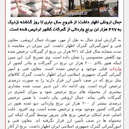
جمال ارونقی اظهار داشت: از شروع سال جاری تا روز گذشته نزدیك
به ۴۹۷ هزار تن برنج وارداتی از گمركات كشور ترخیص شده است.
به گزارش لیدی شال به نقل از مهر، مهرداد جمال ارونقی، معاون
فنی و امورگمرکی گمرک اظهار داشت: این میزان در مقایسه با
مدت مشابه سال قبل که ۹۲۱ هزار تن برنج از گمرکات ترخیص شده
بود کاهش محسوسی را نشان داده است. وی تصریح کرد: این مبین
اینکه هنوز بالای ۲۰۰ هزار تن برنج در گمرکات و بنادر کشور از
واردات
قبلی موجود و ترخیص نشده است. معاون فنی و امور
گمرکی گمرک جمهوری اسلامی ایران اظهار داشت: گمرک کالاهای
مثل برنج که در صف تأمین ارز قرار دارند را به صورت درصدی
ترخیص کرده است. وی ادامه داد: این تدبیر سبب شده مقداری
بیشتری از محموله های برنج ترخیص شود و میزان کمتری در
گمرکات باقی بماند. جمال ارونقی بیان داشت: با همین ترخیص
درصدی بیشتر از ۲۰۰ هزار تن برنج وارداتی دپو شده هنوز در
گمرکات کشور موجود بوده و ترخیص نشده است. وی افزود: علت
اصلی عدم امکان ترخیص برنج های مزبور توسط گمرک اینکه این
محموله ها در صف تأمین ارز قرار نگرفته اند. معاون فنی و
امورگمرکی گمرک جمهوری اسلامی ایران اظهار داشت: برنج از آغاز