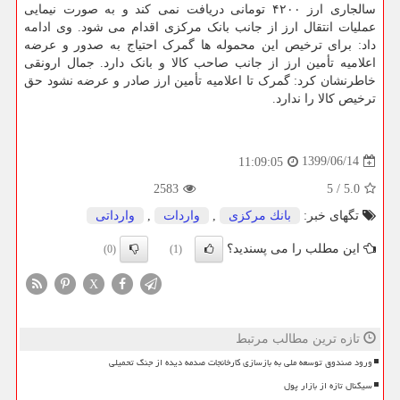
سالجاری ارز ۴۲۰۰ تومانی دریافت نمی کند و به صورت نیمایی
عملیات انتقال ارز از جانب بانک مرکزی اقدام می شود. وی ادامه
داد: برای ترخیص این محموله ها گمرک احتیاج به صدور و عرضه
اعلامیه تأمین ارز از جانب صاحب کالا و بانک دارد. جمال ارونقی
خاطرنشان کرد: گمرک تا اعلامیه تأمین ارز صادر و عرضه نشود حق
ترخیص کالا را ندارد.
1399/06/14
11:09:05
2583
5
/
5.0
تگهای خبر:
بانك مركزی
,
واردات
,
وارداتی
این مطلب را می پسندید؟
(0)
(1)
X
تازه ترین مطالب مرتبط
ورود صندوق توسعه ملی به بازسازی کارخانجات صدمه دیده از جنگ تحمیلی
سیگنال تازه از بازار پول