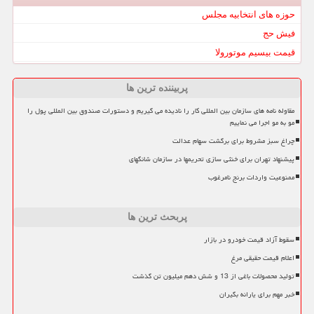
حوزه های انتخابیه مجلس
فیش حج
قیمت بیسیم موتورولا
پربیننده ترین ها
مقاوله نامه های سازمان بین المللی کار را نادیده می گیریم و دستورات صندوق بین المللی پول را
مو به مو اجرا می نماییم
چراغ سبز مشروط برای برگشت سهام عدالت
پیشنهاد تهران برای خنثی سازی تحریمها در سازمان شانگهای
ممنوعیت واردات برنج نامرغوب
پربحث ترین ها
سقوط آزاد قیمت خودرو در بازار
اعلام قیمت حقیقی مرغ
تولید محصولات باغی از 13 و شش دهم میلیون تن گذشت
خبر مهم برای یارانه بگیران