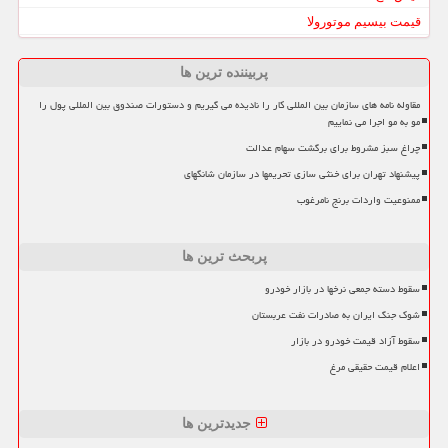
قیمت بیسیم موتورولا
پربیننده ترین ها
مقاوله نامه های سازمان بین المللی کار را نادیده می گیریم و دستورات صندوق بین المللی پول را
مو به مو اجرا می نماییم
چراغ سبز مشروط برای برگشت سهام عدالت
پیشنهاد تهران برای خنثی سازی تحریمها در سازمان شانگهای
ممنوعیت واردات برنج نامرغوب
پربحث ترین ها
سقوط دسته جمعی نرخها در بازار خودرو
شوک جنگ ایران به صادرات نفت عربستان
سقوط آزاد قیمت خودرو در بازار
اعلام قیمت حقیقی مرغ
جدیدترین ها