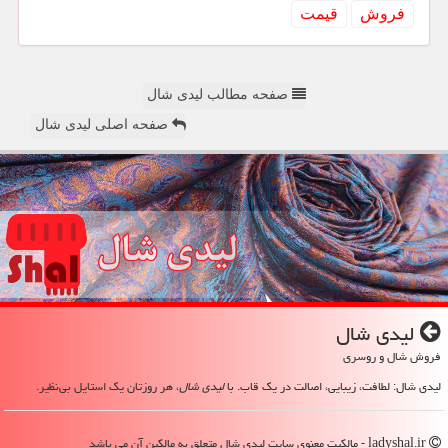
فروش
قیمت
صفحه مطالب لیدی شال
صفحه اصلی لیدی شال
لیدی شال
فروش شال و روسری
لیدی شال: لطافت، زیبایی، اصالت در یک قاب. با
لیدی شال
، هر روزتان یک استایل بی‌نظیر.
ladyshal.ir - مالکیت معنوی سایت لیدی شال متعلق به مالکین آن می باشد