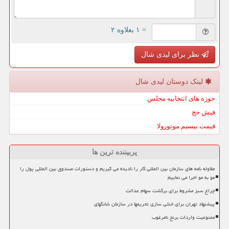
= ۱ بعلاوه ۲
نظر برای لیدی شال
لینک دوستان لیدی شال
حوزه های انتخابیه مجلس
فیش حج
قیمت بیسیم موتورولا
پربیننده ترین ها
مقاوله نامه های سازمان بین المللی کار را نادیده می گیریم و دستورات صندوق بین المللی پول را
مو به مو اجرا می نماییم
چراغ سبز مشروط برای برگشت سهام عدالت
پیشنهاد تهران برای خنثی سازی تحریمها در سازمان شانگهای
ممنوعیت واردات برنج نامرغوب