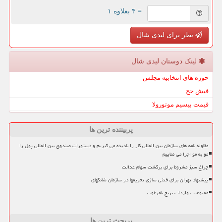
= ۴ بعلاوه ۱
نظر برای لیدی شال
لینک دوستان لیدی شال
حوزه های انتخابیه مجلس
فیش حج
قیمت بیسیم موتورولا
پربیننده ترین ها
مقاوله نامه های سازمان بین المللی کار را نادیده می گیریم و دستورات صندوق بین المللی پول را
مو به مو اجرا می نماییم
چراغ سبز مشروط برای برگشت سهام عدالت
پیشنهاد تهران برای خنثی سازی تحریمها در سازمان شانگهای
ممنوعیت واردات برنج نامرغوب
پربحث ترین ها