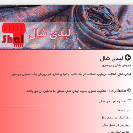
لیدی شال
فروش شال و روسری
لیدی شال: لطافت، زیبایی، اصالت در یک قاب. با
لیدی شال
، هر روزتان یک استایل بی‌نظیر.
ladyshal.ir - مالکیت معنوی سایت لیدی شال متعلق به مالکین آن می باشد
میانبرهای لیدی شال
درباره ما
بک لینک در لیدی شال
رپورتاژ در لیدی شال
مطالب لیدی شال