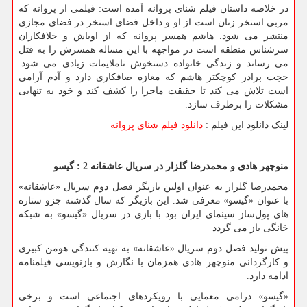
در خلاصه داستان فیلم شنای پروانه آمده است: فیلمی از پروانه که
مربی استخر زنان است از او و داخل فضای استخر در فضای مجازی
منتشر می شود. هاشم همسر پروانه که از اوباش و خلافکاران
سرشناس منطقه است در مواجهه با این مساله همسرش را به قتل
می رساند و زندگی خانواده دستخوش ناملایمات زیادی می شود.
حجت برادر کوچکتر هاشم که مغازه صافکاری دارد و آدم آرامی
است تلاش می کند تا حقیقت ماجرا را کشف کند و خود به تنهایی
مشکلات را برطرف سازد
.
لینک دانلود این فیلم :
دانلود فیلم شنای پروانه
منوچهر هادی و محمدرضا گلزار در سریال عاشقانه 2 : گیسو
محمدرضا گلزار به عنوان اولین بازیگر فصل دوم سریال «عاشقانه»
با عنوان «گیسو» معرفی شد. این بازیگر که سال گذشته جزو ستاره
های پول‌ساز سینمای ایران بود با بازی در سریال «گیسو» به شبکه
خانگی باز می گردد
پیش‌ تولید فصل دوم سریال «عاشقانه» به تهیه کنندگی هومن کبیری
و کارگردانی منوچهر هادی همزمان با نگارش و بازنویسی فیلمنامه
ادامه دارد
.
«
گیسو» درامی معمایی با رویکردهای اجتماعی است و برخی