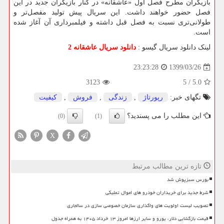
بازیگران مطرح فصل اول «عاشقانه» در کنار بازیگران جدید در این
فصل حضور خواهند داشت. این سریال پیش تولید مفصل‌تر و
طولانی‌تری نسبت به فصل قبل داشته و فیلمبرداری آن آغاز شده
است.
لینک دانلود سریال گیسو :
دانلود سریال عاشقانه 2
1399/03/26
23:23:28
3123
5
/
5.0
تگهای خبر:
رپورتاژ
,
زندگی
,
فروش
,
كیفیت
این مطلب را می پسندید؟
(0)
(1)
X
تازه ترین مطالب مرتبط
بورس سبزپوش شد
شرط جدید برای خریداران خودرو های اموال تملیکی
تصویب لیست اولویت های واگذاری سازمان خصوصی سازی در سالجاری
قیمت بازگشایی دلار، یورو و سایر ارزها امروز ۱۳ خرداد ۱۴۰۵ به همراه جدول