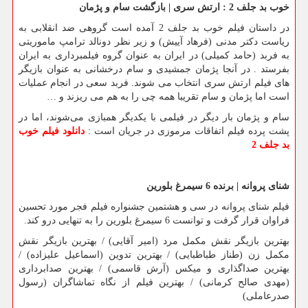
خوب بد جلف 2 : ارتش سری | بازگشت سام و پژمان
در داستان فیلم خوب بد جلف 2 آمده است
گروهی ضد انقلابی به
ریاست دکتر مدنی (فرهاد آییش) و زیر نظر دونالد ترامپ ماموریتی
به فربد (حامد کمیلی) در ایران به عنوان گروه فیلمبرداری به ایران
بفرستد . در آنجا پژمان جمشیدی و سام درخشانی به عنوان بازیگر
های فیلم ارتش سری انتخاب می شوند. فربد سعی در انجام عملیات
است اما پژمان و سام تقریبا همه چی را به هم می ریزند و
…
سام و پژمان بار دیگر در فیلمی با یکدیگر همبازی می‌شوند، اما در
پشت پرده فیلم اتفاقات مرموزی در جریان است :
دانلود فیلم خوب
بد جلف 2
شنای پروانه | برنده 6 سیمرغ بلورین
فیلم شنای پروانه در سی و هشتمین جشنواره فیلم فجر مورد تحسین
فراوان قرار گرفت و توانست 6 سیمرغ بلورین را به تنهایی درو کند
.
بهترین بازیگر نقش مکمل مرد (امیر آقایی) / بهترین بازیگر نقش
مکمل زن (طناز طباطبایی) / بهترین تدوین (اسماعیل علیزاده) /
بهترین صداگذاری و میکس (آرش قاسمی) / بهترین صدابرداری
(مهدی صالح کرمانی) / بهترین فیلم از نگاه تماشاگران (رسول
صدرعاملی)