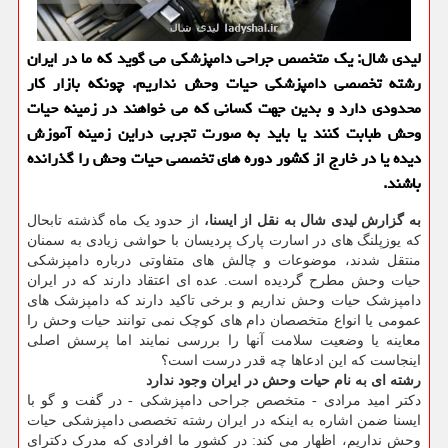
لیدی شال: یك متخصص جراحی دامپزشكی می گوید كه ما در ایران
رشته تخصصی دامپزشكی حیات وحش نداریم. چونكه بازار كار
محدودی دارد و بدین جهت كسانی كه می خواهند در زمینه حیات
وحش طبابت كنند یا باید به صورت تجربی دراین زمینه آموزش
دیده یا در خارج از كشور دوره های تخصصی حیات وحش را گذرانده
باشند.
به گزارش لیدی شال به نقل از ایسنا،
از حدود یک ماه گذشته تابحال
که یوزپلنگ های در اسارت پارک پردیسان با حواشی زیادی به سمنان
منتقل شدند، موضوعات و چالش های متفاوتی درباره دامپزشکی
حیات وحش مطرح گردیده است. عده ای اعتقاد دارند که در ایران
دامپزشک حیات وحش نداریم و برخی تاکید دارند که دامپزشک های
عمومی یا انواع متخصصان دام های کوچک نمی توانند حیات وحش را
معاینه یا وضعیت سلامت آنها را بررسی نمایند اما پرسش اصلی
اینجاست که این ادعاها چه قدر درست است؟
رشته ای به نام حیات وحش در ایران وجود ندارد
دکتر امید مرادی - متخصص جراحی دامپزشکی - در گفت و گو با
ایسنا ضمن اشاره به اینکه در ایران رشته تخصصی دامپزشکی حیات
وحش نداریم، اظهار می کند: در کشور ما افرادی که مدرک دکترای