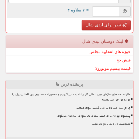
= ۷ بعلاوه ۴
نظر برای لیدی شال
لینک دوستان لیدی شال
حوزه های انتخابیه مجلس
فیش حج
قیمت بیسیم موتورولا
پربیننده ترین ها
مقاوله نامه های سازمان بین المللی کار را نادیده می گیریم و دستورات صندوق بین المللی پول را
مو به مو اجرا می نماییم
چراغ سبز مشروط برای برگشت سهام عدالت
پیشنهاد تهران برای خنثی سازی تحریمها در سازمان شانگهای
ممنوعیت واردات برنج نامرغوب