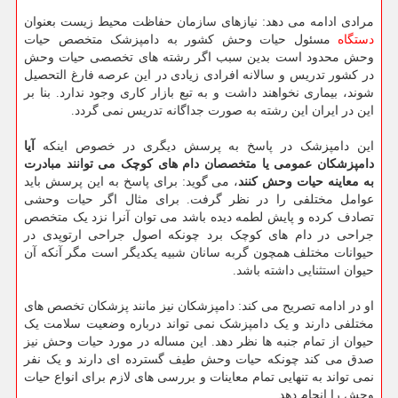
مرادی ادامه می دهد: نیازهای سازمان حفاظت محیط زیست بعنوان
دستگاه
مسئول حیات وحش کشور به دامپزشک متخصص حیات
وحش محدود است بدین سبب اگر رشته های تخصصی حیات وحش
در کشور تدریس و سالانه افرادی زیادی در این عرصه فارغ التحصیل
شوند، بیماری نخواهند داشت و به تبع بازار کاری وجود ندارد. بنا بر
این در ایران این رشته به صورت جداگانه تدریس نمی گردد.
این دامپزشک در پاسخ به پرسش دیگری در خصوص اینکه
آیا
دامپزشکان عمومی یا متخصصان دام های کوچک می توانند مبادرت
به معاینه حیات وحش کنند
، می گوید: برای پاسخ به این پرسش باید
عوامل مختلفی را در نظر گرفت. برای مثال اگر حیات وحشی
تصادف کرده و پایش لطمه دیده باشد می توان آنرا نزد یک متخصص
جراحی در دام های کوچک برد چونکه اصول جراحی ارتوپدی در
حیوانات مختلف همچون گربه سانان شبیه یکدیگر است مگر آنکه آن
حیوان استثنایی داشته باشد.
او در ادامه تصریح می کند: دامپزشکان نیز مانند پزشکان تخصص های
مختلفی دارند و یک دامپزشک نمی تواند درباره وضعیت سلامت یک
حیوان از تمام جنبه ها نظر دهد. این مساله در مورد حیات وحش نیز
صدق می کند چونکه حیات وحش طیف گسترده ای دارند و یک نفر
نمی تواند به تنهایی تمام معاینات و بررسی های لازم برای انواع حیات
وحش را انجام دهد.