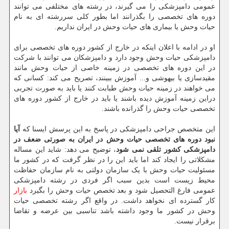
عمومی دامپزشکی را می گیرند، در رشته های مختلفی می توانند
دوره های تخصصی را بگذرانند اما بطور کلی سررشته ای به نام
حیات وحش یا بیماری های حیات وحش در ایران نداریم.
او در ادامه با اعلان اینکه در خارج از کشور دوره های تخصصی برای
دامپزشکی حیات وحش وجود دارد و دامپزشکان می توانند با شرکت
در این دوره های تخصصی در زمینه خاصی از حیات وحش مانند
مقیدسازی یا بیهوشی و... آموزش ببینند، تصریح می کند: کسانی که
می خواهند در زمینه حیات وحش طبابت کنند یا باید به صورت تجربی
دراین زمینه آموزش دیده باشند یا باید در خارج از کشور دوره های
تخصصی حیات وحش را گذرانده باشند.
این متخصص جراحی دامپزشکی در پاسخ به این پرسش ایسنا که
آیا
نبود دوره های تخصصی حیات وحش در ایران به صورتی ضعف در
دامپزشکی کشور تلقی نمی شود
، توضیح می دهد: شاید این مساله
مشکلاتی را ایجاد کند اما باید این را در نظر گرفت که در کشور ما
مسئولیت حیات وحش با یک سازمان دولتی به نام سازمان حفاظت
محیط زیست است بدین سبب اگر فردی در رشته دامپزشکی
عمومی فارغ التحصیل شود و بعد تخصص حیات وحش را بگیرد
بازار
کار گسترده ای نخواهد داشت. در واقع اگر رشته تخصصی حیات
وحش در کشور ما وجود داشته باشد تناسبی بین عرضه و تقاضا
برقرار نیست.