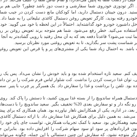
 اگر تودوزی خودروی شما سفارشی و دست دوز باشد چطور؟ جایی هم برای
ید. درون جیبتان دستمال دارید، اما کودکتان مانع دست کردن در جیب شم
درو رفته بودید، کارگر تعویض روغن دستمال کاغذی تبلیغاتی را به شما داد.
ل داشبورد خودرو خود گذاشته‌اید. احتمالاً در این لحظه با خود می گویید: خود
 استفاده می‌کنید. خطر رفع می‌شود. شما هم متوجه برند تعویض روغن بر ر
بت می‌شود؟ قاعدتاً دفعه بعد که به آن محل رفتید با رویی گشاده‌تر به آنجا م
 شماست پشت سر بگذارید، تا به تعویض روغنی مورد نظرتان برسید.
اشد. به احتمال زیاد شما یکی از مشتری‌های پر و پا قرص این تعویض روغن
یف کنم. سعید تازه استخدام شده بود و باید خودش را نشان می‌داد. پس یک ر
، توان غذا درست کردن را نداشت. کت شلوار لباس فرم شرکت را بر تن د
ده بود. تلفن را برداشت و غذا را سفارش داد. یک همبرگر پر چرب با پنیر. سس
ال همراه ساندویچ را از بسته غذا بیرون کشید، تا دستش را پاک کند. روی
نوشته بود: اگر این ساندویچ رو دوست داری، این دستمال رو نگه دار و تو سفارش بعدی 20% تخفیف بگیر. سعید ساندو
بعد، در اداره، یکی از همکارانش ناهار نیاورده بود. همان همکاری که برای پی
 می‌شد. به همین دلیل برای همکارش غذا سفارش داد. با ارائه دستمال کاغذی ت
فاقت سعید وهمکارش بود. سعید با کمک تجربیات همکارش، توانست جای پای خود را د
 قراردادهای پر سود او سود سهام شرکت را افزایش داده بود. بنابراین 
گز متوجه نشود، که سفارش این چنین دستمالی با این جمله، چگونه می‌تواند