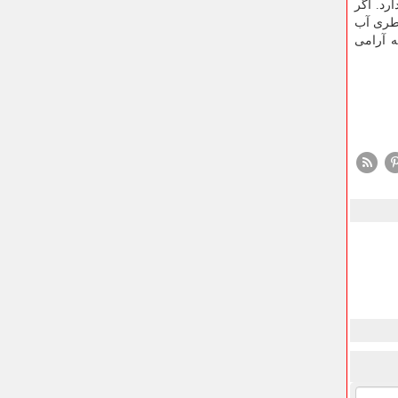
رد. اگر
بطری آب
ه آرامی