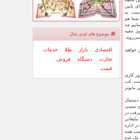
 پایین
است. به
 شما هم
مانیم چه
وی جعبه
موضوع های لیدی شال
ی‌روید.
اقتصادی
بازار
طلا
خدمات
 خواهید
تجارت
دستگاه
فروش
قیمت
وز کاری
اشت. کت
 مایونز
 دستمال
یچ را با دست‌های سسی
شرفت در
بلیغاتی
ر اداره
جیب همه
 یک عده