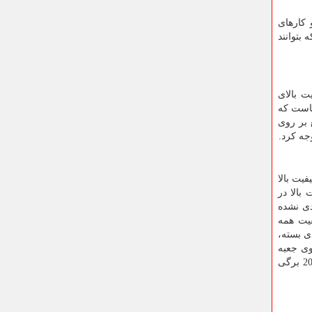
 کارهای
 بتوانند
ت بالای
جاست که
 بر روی
جه کرد.
یت بالا
بالا در
دی نشده
فیت همه
ی بسته،
وی جعبه
دنبال عددی می‌گردید که تعداد برگ دستمال را نشان دهد. متوجه می‌شوید که دستمال کاغذی حریر با 300 برگ دولا، در بین جعبه‌های 200 برگی