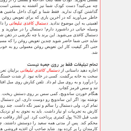
چه می‌کنید؟ دست کودک شما نیز آغشته به بستنی است.
گذاشتن کودک ندارید. فقط شما و کودک داخل ماشین هست
خاطر می‌آورید که در آخرین باری که برای تعویض روغن خو
اهمیتی به این موضوع ندادید.
دستمال کاغذی تبلیغاتی
را داخ
وسیله حیاتی در داشبورد دارم! دستمال را در میاورید و
دستمال کاغذی می‌شوید. این برند با چه نگرشی در ذهن شما ث
شاید حتی شما حاضر شوید چندین تعویض روغن را که مسیر
حتی اگر کیفیت کار این تعویض روغن معمولی رو به خوب ب
شد.
تمام تبلیغات فقط بر روی جعبه نیست
اجازه دهید داستانی از
دستمال کاغذی تبلیغاتی
برایتان تعر
سخت به خانه برگشت. کسی در خانه نبود. از شدت خستگی
را درآورد و به روی مبل لم داد. تلفن کنارش روی مبل افتا
تند و سس قرمز کچاپ.
هنگام خوردن ساندویچ، کمی سس بر روی دستش ریخت. دستم
تمام کرد، ولی دستمال را سالم و تمیز نگه داشت. چند روز 
کارش به تجربیات او نیاز داشت. باید به نحوی به او نزدیک
شب قبل 20% پول کمتری پرداخت کرد. این آغاز ر
محکم کند. پس از مدتی همه سعید را دوستش داشتند، چون
کارمندان را پر کرده بود. شاید صاحب آن اغذیه فروشی هر