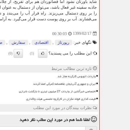
شاید باورتان نشود اما فضانوردان هم برای تفریح، از چلان
جاذبه سفینه غیر فعال باشد، می‌توان از دستمال به عنوان 
را بر روی دستمال می‌ریزند. راه فرار آب را می‌بندد و د
می‌فشارند. آب بر روی پوست دست قرار می‌گیرد. به آرام
1399/02/17
00:30:03
تگهای خبر:
رپورتاژ
,
اقتصادی
,
سفارش
,
ط
این مطلب را می پسندید؟
(0)
(1)
تازه ترین مطالب مرتبط
واردات اتوبوس کارکرده مجاز شد
ایران و جمهوری آذربایجان تفاهمنامه گمرکی امضا کردند
اختصاصی خبرآنلاین از واردات 27 میلیون لیتری تا بازگشت ناترازی
قیمت گذاری فولاد مکران در کارگروه تخصصی هیأت واگذاری
نظرات بینندگان در مورد این مطلب
لطفا شما هم
در مورد این مطلب
نظر دهید