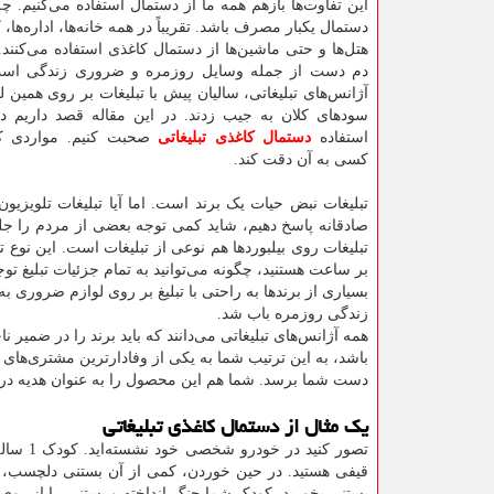
این تفاوت‌ها بازهم همه ما از دستمال استفاده می‌کنیم. چه
دستمال یکبار مصرف باشد. تقریباً در همه خانه‌ها، اداره‌ها،
هتل‌ها و حتی ماشین‌ها از دستمال کاغذی استفاده می‌کنند.
دم دست از جمله وسایل روزمره و ضروری زندگی است.
آژانس‌های تبلیغاتی، سالیان پیش با تبلیغات بر روی همین 
سودهای کلان به جیب زدند. در این مقاله قصد داریم در
استفاده
دستمال کاغذی تبلیغاتی
صحبت کنیم. مواردی که
کسی به آن دقت کند.
تبلیغات نبض حیات یک برند است. اما آیا تبلیغات تلویزی
صادقانه پاسخ دهیم، شاید کمی توجه بعضی از مردم را جلب 
بر ساعت هستنید، چگونه می‌توانید به تمام جزئیات تبلیغ تو
بسیاری از برندها به راحتی با تبلیغ بر روی لوازم ضروری 
زندگی روزمره باب شد.
همه آژانس‌های تبلیغاتی می‌دانند که باید برند را در ضمیر 
باشد، به این ترتیب شما به یکی از وفادارترین مشتری‌های د
دست شما برسد. شما هم این محصول را به عنوان هدیه دریاف
یک مثال از دستمال کاغذی تبلیغاتی
تصور ک
قیفی هستید. در حین خوردن، کمی از آن بستنی دلچسب، به 
بستنی بخورید. کودک شما چنگ انداخته و بستنی را از روی 