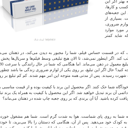
 بهتر اگر این
 کسب و کارها،
 این جعبه‌های
 بسیاری از
لوازم ضروری،
 مورد موارد
 شاید کمتر
ون، که در قسمت حساس فیلم، شما را مجبور به دیدن می‌کند، در ذهنتان می‌ما
کند. اگر اینطور نمی‌شد، تا الان هیچ تبلیغی وسط فیلم‌ها و سریال‌ها پخش 
جه کنید؟ حال اگر این تبلیغ، بر روی یکی از لوازم ضروری زندگی ما باشد چطور
به شهرت رسیدند. پس از مدتی همه متوجه این امر مهم شدند. کم کم تبلیغ بر رو
ناخودآگاه شما حک کنند. اگر محصول این برند با کیفیت بوده و از قیمت مناسبی 
ائمی آن برند تبدیل خواهید شد. اگر این محصول با کیفیت به همراه یک برند تبل
ت کرده باشید. آیا آن برندی که بر روی جعبه چاپ شده در ذهنتان می‌ماند؟
نید در خودرو شخصی خود نشسته‌اید. کودک 1 ساله شما به روی پای شماست. هوا به شدت گرم است. شما هم مشغول خ
کودک خود می‌دهید. پس از آن، هنگامی که دستتان را بالا می‌برید، تا خودتا
قیف در دست شما به پایین می‌اندازد، و تمام لباس شما را کثیف می‌کند. در ا