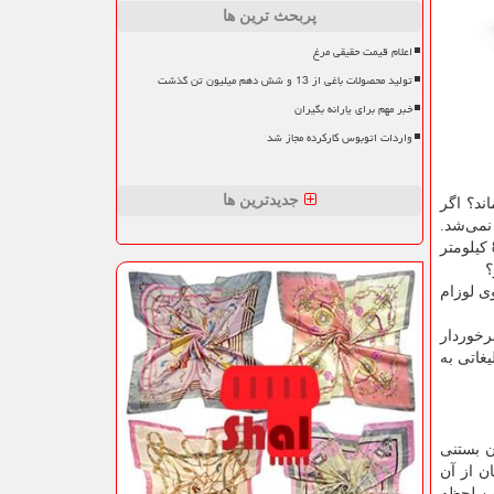
پربحث ترین ها
اعلام قیمت حقیقی مرغ
تولید محصولات باغی از 13 و شش دهم میلیون تن گذشت
خبر مهم برای یارانه بگیران
واردات اتوبوس کارکرده مجاز شد
جدیدترین ها
ند؟ اگر
نمی‌شد.
تبلیغات روی بیلبوردها هم نوعی از تبلیغات است. این نوع تبلیغ معمول در ذهن می‌ماند. اما هنگامی که شما در حال رانندگی با سرعت 80 کیلومتر
؟
ی لوزام
برخوردار
یغاتی به
وردن بستنی
ن از آن
ین لحظه