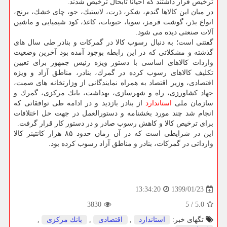
ترخیص قرار داشتند كه احیانا تابحال ترخیص شدند.
در میان این كالاها گندم، شكر، ذرت، لاستیك، جو، چای خشك، برنج،
انواع بذر، گوشت قرمز، سویا، حبوبات، كاغذ، كود شیمیایی و ماشین
آلات صنعتی دیده می شود.
گفتنی است؛ به دنبال رسوب كالا در گمركات و بنادر طی سال های
گذشته و مشكلاتی كه در این رابطه بوجود آمده بود آخرین وضعیت
واردات كالاهای اساسی با دستور ویژه رئیس جمهور برای تعیین
تكلیف كالاهای رسوب كرده در گمرك، بنادر، مناطق آزاد و ویژه
اقتصادی، وزیر اقتصاد به همراه نمایندگانی از وزارتخانه های صمت،
جهاد كشاورزی، راه و شهرسازی، بهداشت، بانك مركزی، گمرك و
سازمان ملی
استاندارد
از بنادر بازدید و در ادامه طی توافقاتی كه
انجام شد چند مورد بخشنامه و دستورالعمل در جهت حل اختلافات
برای ترخیص كالا و كاهش رسوب صادر و در دستور كار قرار گرفت.
این در شرایطی است كه در آن زمان حدود ۸۵ هزار كانتینر كالا
وارداتی در گمركات، بنادر و مناطق آزاد رسوب كرده بود.
1399/01/23
13:34:20
3830
5
/
5.0
تگهای خبر:
استاندارد
,
اقتصادی
,
بانك مركزی
,