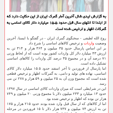
به گزارش لیدی شال آخرین آمار گمرك ایران از این حكایت دارد كه
از ابتدا تا انتهای سال قبل حدود ۱۵.۵ میلیارد دلار كالای اساسی به
گمركات اظهار و ترخیص شده است.
روح الله لطیفی - سخنگوی گمرك ایران - در گفتگو با ایسنا، آخرین
وضعیت
واردات
و ترخیص كالاهای اساسی را شرح داد.
بر این اساس پارسال حدود ۳۵ میلیون و ۳۶۴ هزار و ۳۱۴ تن به
ارزش ۴۳ میلیارد دلار كل واردات كشور بوده است كه از لحاظ وزنی
۷۱ درصد آن و در مجموع ۳۵ درصد كل واردات را كالاهای اساسی
تشكیل داده است.
اما پارسال از فروردین تا آخر اسفند حدود ۱۵.۵ میلیارد دلار كالای
اساسی، نهاده های تولید و دامی، به گمركات اظهار و ترخیص قطعی
شده است كه مجموع وزن آن به ۲۵ میلیون و ۵۹ هزار و ۲۷۸ تن می
رسد.
این در شرایطی است كه میزان واردات كالای اساسی در سال ۱۳۹۷
حدود ۱۳ میلیارد و ۲۳۳ میلیون دلار با مجموع وزنی ۲۰ میلیون و ۷۴۹
هزار تن بوده كه اظهار و ترخیص شده بود.
اما از كالاهای كه از سال قبل وارد شده بودند حدود ۲۱۵ هزار و ۱۷۵
تن به ارزش ۷۴ میلیون و ۷۳۷ هزار دلار تا ۱۵ فروردین در مرحله