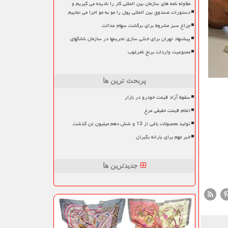
مقاوله نامه های سازمان بین المللی کار را نادیده می گیریم و
دستورات صندوق بین المللی پول را مو به مو اجرا می نماییم
چراغ سبز مشروط برای برگشت سهام عدالت
پیشنهاد تهران برای خنثی سازی تحریمها در سازمان شانگهای
ممنوعیت واردات برنج نامرغوب
پربحث ترین ها
سقوط آزاد قیمت خودرو در بازار
اعلام قیمت حقیقی مرغ
تولید محصولات باغی از 13 و شش دهم میلیون تن گذشت
خبر مهم برای یارانه بگیران
جدیدترین ها