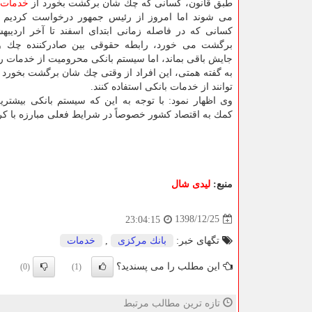
طبق قانون، كسانی كه چك شان برگشت بخورد از
خدمات
ب
می شوند اما امروز از رئیس جمهور درخواست كردیم
كسانی كه در فاصله زمانی ابتدای اسفند تا آخر اردی
برگشت می خورد، رابطه حقوقی بین صادركننده چك و
جایش باقی بماند، اما سیستم بانكی محرومیت از خدمات ر
به گفته همتی، این افراد از وقتی چك شان برگشت بخورد 
توانند از خدمات بانكی استفاده كنند.
وی اظهار نمود: با توجه به این كه سیستم بانكی بیشتر
كمك به اقتصاد كشور خصوصاً در شرایط فعلی مبارزه با كرون
منبع:
لیدی شال
1398/12/25
23:04:15
تگهای خبر:
بانك مركزی
,
خدمات
این مطلب را می پسندید؟
(0)
(1)
تازه ترین مطالب مرتبط