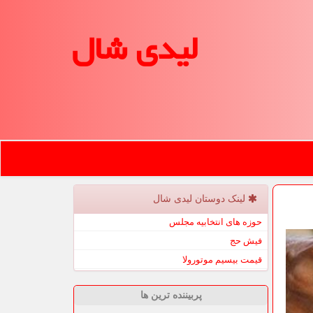
لیدی شال
لینک دوستان لیدی شال
حوزه های انتخابیه مجلس
فیش حج
قیمت بیسیم موتورولا
پربیننده ترین ها