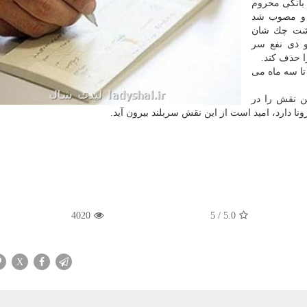
انكی محروم
 و مصوب شد
بهشت چك شان
 ذی نفع سر
ا حذف كند.
تا سه ماه می
ین نقش را در
ا دارد، امید است از این نقش سربلند بیرون آید.
4020
5
/
5.0
X