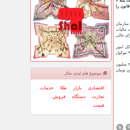
تنها در صورت مجوز قانونی از پرداخت به صورت دائم یا موقت مثلاً ۶
انون را
 سازمان
 مالیات
ای عالی
ران كل امور
مالیاتی استانها واگذار كردیم تا متناسب با شرایط تصمیم مقتضی بگیرند. این بدان معناست كه رسیدگی به پرونده های مالیاتی به سال ۹۹ موكول
پارسا همین طور از قطعی شدن تسهیلات به بنگاه های كوچك آگاهی داد و اضافه كرد: برای اشخاص حقیقی از ۱۰۰ میلیون تومان به ۲۰۰ میلیون
مالیاتی نخواهد بود. برای اشخاص حقوقی هم میزان تسهیلات از ۳۰۰ به ۵۰۰ میلیون تومان
موضوع های لیدی شال
اقتصادی
بازار
طلا
خدمات
تجارت
دستگاه
فروش
قیمت