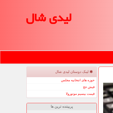
لیدی شال
لینک دوستان لیدی شال
حوزه های انتخابیه مجلس
فیش حج
قیمت بیسیم موتورولا
پربیننده ترین ها