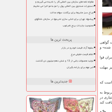
مقاوله نامه های سازمان بین المللی کار را نادیده می گیریم و
دستورات صندوق بین المللی پول را مو به مو اجرا می نماییم
چراغ سبز مشروط برای برگشت سهام عدالت
پیشنهاد تهران برای خنثی سازی تحریمها در سازمان شانگهای
ممنوعیت واردات برنج نامرغوب
پربحث ترین ها
ت گواهی
سقوط آزاد قیمت خودرو در بازار
 شده» و
اعلام قیمت حقیقی مرغ
ران قوا
تولید محصولات باغی از 13 و شش دهم میلیون تن گذشت
خبر مهم برای یارانه بگیران
یز مهلت
جدیدترین ها
 است كه
ربوط به
یاری در
یافت كند