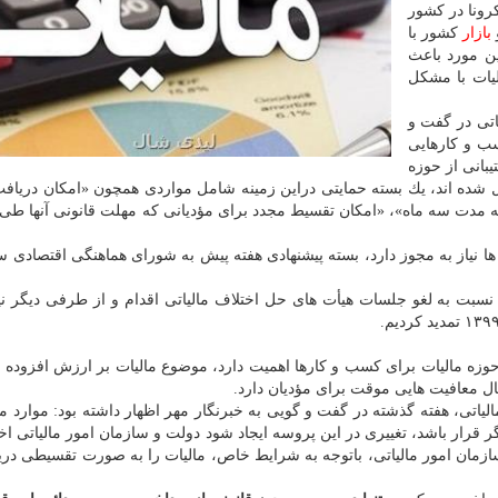
رونا در كشور
بازار
كشور با
ن مورد باعث
یات با مشكل
اتی در گفت و
سب و كارهایی
بانی از حوزه
ده اند، یك بسته حمایتی دراین زمینه شامل مواردی همچون «امكان دریاف
 مدت سه ماه»، «امكان تقسیط مجدد برای مؤدیانی كه مهلت قانونی آنها طی
ها نیاز به مجوز دارد، بسته پیشنهادی هفته پیش به شورای هماهنگی اقتصادی س
 نسبت به لغو جلسات هیأت های حل اختلاف مالیاتی اقدام و از طرفی دیگر ن
حوزه مالیات برای كسب و كارها اهمیت دارد، موضوع مالیات بر ارزش افزوده
ال معافیت هایی موقت برای مؤدیان دارد.
یاتی، هفته گذشته در گفت و گویی به خبرنگار مهر اظهار داشته بود: موارد م
 قرار باشد، تغییری در این پروسه ایجاد شود دولت و سازمان امور مالیاتی اخت
نكه سازمان امور مالیاتی، باتوجه به شرایط خاص، مالیات را به صورت تقسیطی در