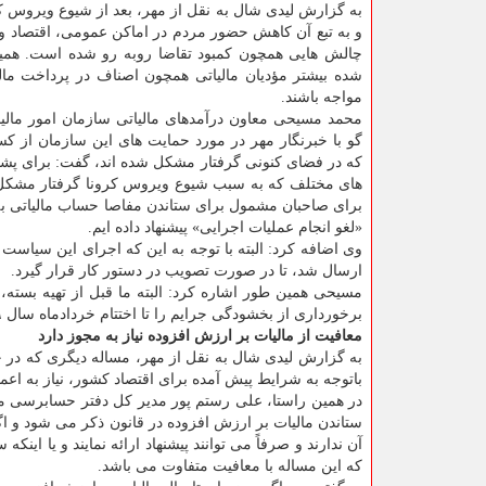
به گزارش لیدی شال به نقل از مهر، بعد از شیوع ویروس ك
و به تبع آن كاهش حضور مردم در اماكن عمومی، اقتصاد و
چالش هایی همچون كمبود تقاضا روبه رو شده است. همی
شده بیشتر مؤدیان مالیاتی همچون اصناف در پرداخت مال
مواجه باشند.
محمد مسیحی معاون درآمدهای مالیاتی سازمان امور مالی
گو با خبرنگار مهر در مورد حمایت های این سازمان از ك
كه در فضای كنونی گرفتار مشكل شده اند، گفت: برای پشتی
های مختلف كه به سبب شیوع ویروس كرونا گرفتار مشكل ش
برای صاحبان مشمول برای ستاندن مفاصا حساب مالیاتی به
«لغو انجام عملیات اجرایی» پیشنهاد داده ایم.
وی اضافه كرد: البته با توجه به این كه اجرای این سیاست 
ارسال شد، تا در صورت تصویب در دستور كار قرار گیرد.
مسیحی همین طور اشاره كرد: البته ما قبل از تهیه بسته،
برخورداری از بخشودگی جرایم را تا اختتام خردادماه سال ۱۳۹۹ تمدید كردیم.
معافیت از مالیات بر ارزش افزوده نیاز به مجوز دارد
به گزارش لیدی شال به نقل از مهر، مساله دیگری كه در 
باتوجه به شرایط پیش آمده برای اقتصاد كشور، نیاز به اعم
در همین راستا، علی رستم پور مدیر كل دفتر حسابرسی مال
ستاندن مالیات بر ارزش افزوده در قانون ذكر می شود و اگر
آن ندارند و صرفاً می توانند پیشنهاد ارائه نمایند و یا ای
كه این مساله با معافیت متفاوت می باشد.