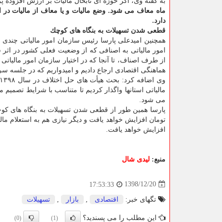
به گفته وی، اگر حوزه ای تابحال مالیات بر ارزش افزوده
ماه معاف می شود. وضع مالیات و یا معاف از مالیات در ا
دارد.
قطعی شدن تسهیلات به بنگاه های كوچك
همچنین امیدعلی پارسا رئیس سازمان امور مالیاتی چندی 
امور مالیاتی به اصنافی كه از وضعیت فعلی كشور در اثر شی
از طرف اصناف، تا آنجا كه در اختیار سازمان امور مالیاتی
هماهنگی اقتصادی ارجاع دادیم و امیدواریم كه در جلسه سر
می شود.
افزایش خواهد یافت.
منبع:
لیدی شال
1398/12/20
17:53:33
تگهای خبر:
اقتصادی
,
بازار
,
تسهیلات
این مطلب را می پسندید؟
(0)
(1)