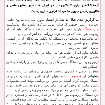
آزمایشگاهی برای نخستین بار در ایران با حضور معاون علمی و
فناوری رئیس جمهور به مرحله تجاری سازی رسید.
به گزارش لیدی شال به نقل از ایسنا
، سورنا ستاری، معاون علمی
وفناوری رئیس جمهور از سالن تولید شركت دانش بنیان تولیدكننده
این
دستگاه
بازدید نمود. این شركت سازنده دستگاه تولید آب از
رطوبت هوا است كه توانایی تولید روزانه ۷۵۰ لیتر آب را دارد.
آب تولید شده توسط این دستگاه كه بگفته سازندگان آن در كیفیتی
مطلوب و بهداشتی تهیه می شود، در پك های یك و نیم لیتری به دست
مصرف كننده می رسد.
سامانه تولید آب از رطوب هوا می تواند در زمان بروز بحران و بلایای
طبیعی، كاركردی حیاتی داشته باشد.
لزوم وجود این دستگاه خصوصاً در زمان وقوع سیل و زلزله های اخیر
احساس شد.
معاونت علمی و فناوری ریاست جمهوری برمبنای یك برنامه ویژه
پشتیبانی از
محصولات
دانش بنیان دارای كاربرد در زمان بحران را
امسال تقویت كرده است. بر طبق این برنامه، تولید كلیه محصولات
دانش بنیانی كه وجود آنها در زمان بحران ضروری می باشد، مورد
حمایت معاونت علمی و فناوری ریاست جمهوری قرار می گیرد.
این دستگاه در رطوب بین ۳۰ تا ۷۰ درجه كار می كند و عملكرد آن در
مناطق شمالی، جنوبی و غربی كشور مطلوب گزارش شده است.
دستگاه آب ساز از رطوبت هوا همین طور در حجم های ۵۰۰ تا ۳۰۰۰