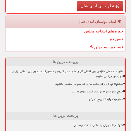
نظر برای لیدی شال
لینک دوستان لیدی شال
حوزه های انتخابیه مجلس
فیش حج
قیمت بیسیم موتورولا
پربیننده ترین ها
مقاوله نامه های سازمان بین المللی کار را نادیده می گیریم و دستورات صندوق بین المللی پول را
مو به مو اجرا می نماییم
پیشنهاد تهران برای خنثی سازی تحریمها در سازمان شانگهای
چراغ سبز مشروط برای برگشت سهام عدالت
ممنوعیت واردات برنج نامرغوب
پربحث ترین ها
شوک جنگ ایران به صادرات نفت عربستان