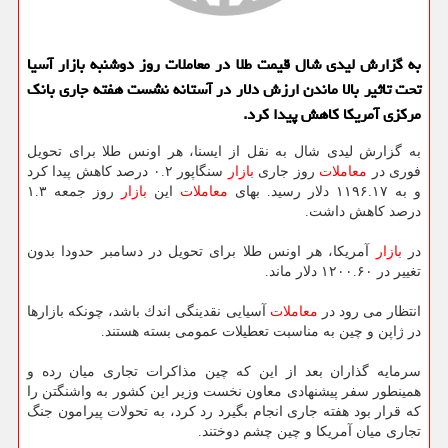
به گزارش لیدی شال قیمت طلا در معاملات روز دوشنبه بازار آسیا
تحت تاثیر بالا ماندن ارزش دلار در آستانه نشست هفته جاری بانك
مركزی آمریكا كاهش پیدا كرد.
به گزارش لیدی شال به نقل از ایسنا، هر اونس طلا برای تحویل
فوری در
معاملات
روز جاری
بازار
سنگاپور ۰.۲ درصد كاهش پیدا كرد
و به ۱۱۹۶.۱۷ دلار رسید. بهای
معاملات
این
بازار
روز جمعه ۱.۳
درصد كاهش داشت.
در
بازار
آمریكا، هر اونس طلا برای تحویل در دسامبر حدودا بدون
تغییر در ۱۲۰۰.۶۰ دلار ماند.
انتظار می رود در
معاملات
آسیایی نقدینگی اندك باشد، چونكه بازارها
در ژاپن و چین به مناسبت تعطیلات عمومی بسته هستند.
سرمایه گذاران بعد از این كه چین مذاكرات تجاری میان رده و
همینطور سفر پیشنهادی معاون نخست وزیر این كشور به واشنگتن را
كه قرار بود هفته جاری انجام بگیرد رد كرد، به تحولات پیرامون جنگ
تجاری میان آمریكا و چین چشم دوختند.