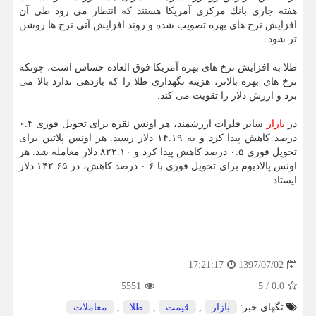
هفته جاری بانك مركزی آمریكا هستند كه انتظار می رود طی آن
افزایش نرخ های بهره تصویب شده و روند افزایش آتی نرخ ها روشن
تر شود.
طلا به افزایش نرخ های بهره آمریكا فوق العاده حساس است، چونكه
نرخ های بهره بالاتر، هزینه نگهداری طلا را كه بازدهی ندارد بالا می
برد و ارزش دلار را تقویت می كند.
در
بازار
سایر فلزات ارزشمند، هر اونس نقره برای تحویل فوری ۰.۴
درصد كاهش پیدا كرد و به ۱۴.۱۹ دلار رسید. هر اونس پلاتین برای
تحویل فوری ۰.۵ درصد كاهش پیدا كرد و ۸۲۲.۱۰ دلار معامله شد. هر
اونس پالادیوم برای تحویل فوری با ۰.۶ درصد كاهش، در ۱۴۲.۶۵ دلار
ایستاد.
1397/07/02
17:21:17
5551
5
/
0.0
تگهای خبر:
بازار
,
قیمت
,
طلا
,
معاملات