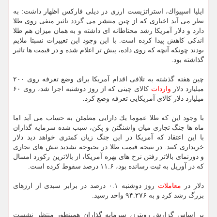
ایلیا اسپیواك، استراتژیست ارزی در دیلی فاركس اظهار داشت: به
نظر می آید اخباری كه از چین منتشر می گردد تاثیر منفی روی طلا
دارد و دلار آمریكا رشد محتاطانه ای داشته و به همان میزان هم طلا
اندكی كاهش پیدا كرده است. با این وجود این تغییرات نسبتا ملایم
بودند چونكه آنچه كه روی داده، پیش تر اعلام شده و در قیمت ها تاثیر
گذاشته بود.
چین هفته گذشته به تلافی اقدام آمریكا برای وضع تعرفه روی ۲۰۰
میلیارد دلار
واردات
كالای چینی كه از روز دوشنبه اجرا شد، روی ۶۰
میلیارد دلار كالای آمریكایی تعرفه وضع كرد.
با وجود این كه طلا عموما یك دارایی مطمئن به حساب می آید اما
ماه ها جنگ تجاری میان واشنگتن و پكن، سبب شده سرمایه گذاران
با این اعتقاد كه آمریكا در این جنگ زیان كمتری خواهد دید دلار
خریداری كنند. در نتیجه قیمت طلا در بحبوحه تشدید تنش های تجاری
و دورنمای بالاتر رفتن نرخ های بهره آمریكا، از بالاترین ركورد امسال
كه در آوریل به ثبت رسانده بود، ۱۱.۶ درصد سقوط كرده است.
دلار در
معاملات
روز دوشنبه ۰.۱ درصد در برابر سبدی از ارزهای
بزرگ رشد كرد و به ۹۴.۲۷۶ واحد رسید.
بر اساس گزارش رویترز، سرمایه گذاران همینطور منتظر نشست