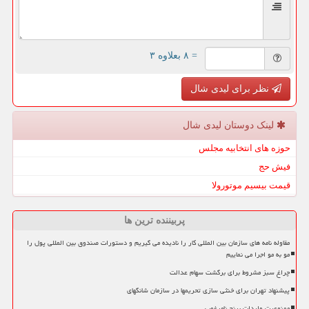
= ۸ بعلاوه ۳
نظر برای لیدی شال
لینک دوستان لیدی شال
حوزه های انتخابیه مجلس
فیش حج
قیمت بیسیم موتورولا
پربیننده ترین ها
مقاوله نامه های سازمان بین المللی کار را نادیده می گیریم و دستورات صندوق بین المللی پول را
مو به مو اجرا می نماییم
چراغ سبز مشروط برای برگشت سهام عدالت
پیشنهاد تهران برای خنثی سازی تحریمها در سازمان شانگهای
ممنوعیت واردات برنج نامرغوب