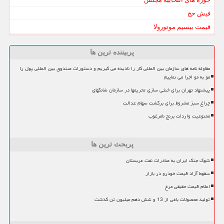
فیش حج
قیمت بیسیم موتورولا
پربیننده ترین ها
مقاوله نامه های سازمان بین المللی کار را نادیده می گیریم و دستورات صندوق بین المللی پول را
مو به مو اجرا می نماییم
پیشنهاد تهران برای خنثی سازی تحریمها در سازمان شانگهای
چراغ سبز مشروط برای برگشت سهام عدالت
ممنوعیت واردات برنج نامرغوب
پربحث ترین ها
شوک جنگ ایران به صادرات نفت عربستان
سقوط آزاد قیمت خودرو در بازار
اعلام قیمت حقیقی مرغ
تولید محصولات باغی از 13 و شش دهم میلیون تن گذشت