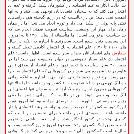
یك حالت انكار به علم اقتصادی در كشورمان شكل گرفته و عده ای
افتخار می كنند كه به سخنان اقتصاددانان توجهی نمی كنند و به آنها
اهمیت نمی دهند؛ این در حالیست كه در رژیم گذشته هم، درآمدهای
نفتی پایه پولی را شكل می داد و تورم ایجاد می شد؛ اما در همان
زمان برای مهار این وضعیت، سیاست تصویب قیمتی انجام شد كه
یك سیاست ابرتورمی است؛ اما متأسفانه از سال ۱۳۵۰ تا به امروز،
این سیاست دنبال شده است. سعدوندی با اشاره به اینكه در سال
های ۱۹۶۰ تا ۱۹۷۰ علم اقتصاد به یك افتضاح آكادمی تبدیل گشته و
سفارش
های اقتصاددانان بحران ساز شده است، اظهار داشت: علم
اقتصاد یك علم بسیار ناموفقی در جهان محسوب می شد؛ اما در
ضمن ۳۰ سال سیاست ها تغییر نمود و علم اقتصاد از موفق ترین
علوم در دنیا شمرده می شود و در كشورهایی كه علم اقتصاد به اجرا
می رسد، نرخ تورم وجود خارجی ندارد. وی با اشاره به اینكه زمانی
یك لیگ تورمی در دنیا با عضویت ۲۰۰ كشور وجود داشت؛ اما حالا تنها
كشورهایی همچون ایران، ونزوئلا، آرژانتین و سودان تنها اعضای این
لیگ محسوب می شوند؛ این در حالیست كه زمانی دشمن ما یعنی
رژیم صهیونیستی، با تورم ۱۰۰۰ درصدی مواجه بود اما امروز تورم
این كشور به كمتر از ۲ درصد رسیده و توانسته رشد اقتصادی پایدار
داشته باشد. سعدوندی اظهار داشت: برای نخستین بار است كه
كسری بودجه در كشور آشكار شده و این نعمت ناشی از تحریم
است، ضمن اینكه كسری بودجه موضوع امروز و روز گذشته نیست و
سال ها است كه كشور با آن دست و پنجه نرم می كند؛ چونكه وقتی