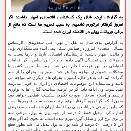
به گزارش لیدی شال یك كارشناس اقتصادی اظهار داشت: اگر
امروز گرفتار ابرتورم نشدیم، به سبب تحریم ها است كه مانع از
برخی جریانات پولی در اقتصاد ایران شده است.
به گزارش لیدی شال به نقل از مهر، علی سعدوندی، كارشناس
مسائل اقتصادی امروز در همایش شكل دهی آینده سیاستگذاری پولی
و مالی، اظهار داشت: كارشناسان اقتصادی بارها و بارها نسبت به
خطرناك بودن نقدینگی آگهی داده اند و بر این اساس، اگر اقدامات
احتیاطی در این عرصه انجام نمی شد، چه بسا امروز كشور با
مشكلات شدیدتری مواجه بود؛ هر چند امروز یك بحران را از سر
گذرانده ایم؛ اما به هر حال، كشور با بحران های دیگری هم مواجه می
باشد و متأسفانه این موضوعات اقتصادی در ایران به خوبی مدیریت
نمی شوند. وی ادامه داد: اگر در عرصه سیاست گذاری ها به نوآوری
نرسیم و اصلاح ساختار صورت نگیرد، شكست قطعی خواهد بود؛
ضمن اینكه اگر امروز گرفتار ابرتورم نشدیم، به سبب تحریم ها است
كه مانع از برخی جریانات پولی در اقتصاد ایران شده است. سعدوندی
اشاره كرد: تبدیل فقط ۵ درصد از شبه پول به پول، موجب سه
برابری نرخ ارز و شكل گیری تورم شده است، به نحوی كه اگر بجای
این ۵ درصد، ۵۰ درصد از شبه پول به پول تبدیل می شد بطور قطع
امروز با بحران اقتصادی مواجه بودیم. وی افزود: متأسفانه هم اكنون،