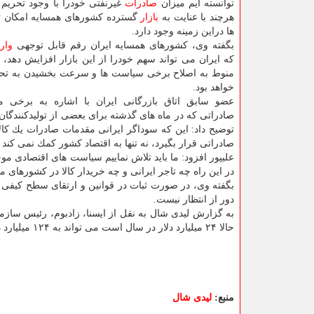
توانسته ایم میزان
صادرات
غیرنفتی خودرا با وجود تحریم 
هرچند با عنایت به
بازار
گسترده كشورهای همسایه امكان ت
ها دراین زمینه وجود دارد.
بگفته وی، كشورهای همسایه ایران رقم قابل توجهی
وار
كه ایران می تواند سهم خودرا از این بازار افزایش دهد، ا
منوط به اصلاح برخی سیاست ها و سرعت بخشیدن به تحو
خواهد بود.
عضو سابق اتاق بازرگانی ایران با اشاره به برخی 
صادراتی كه در ماه های گذشته برای بعضی از تولیدكنندگان 
توضیح داد: این كه سوداگر ایرانی مقدمات صادرات یك كالا 
صادراتی قرار بگیرد، نه تنها به اقتصاد كشور كمك نمی كند
علیپور افزود: ما باید تلاش نماییم سیاست های اقتصادی مو
در این راه چه تاجر ایرانی و چه خریدار كالا در كشورهای م
بگفته وی، در صورت ثبات در قوانین و ارتقای سطح كیفی كا
دور از انتظار نیست.
به گزارش لیدی شال به نقل از ایسنا، زادبوم، رئیس ساز
حالا ۲۴ میلیارد دلار در سال است می تواند به ۱۲۴ میلیارد دلار افزایش پیدا كند.
منبع:
لیدی شال