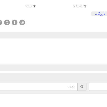
4813
5
/
5.0
بازرگانی
X