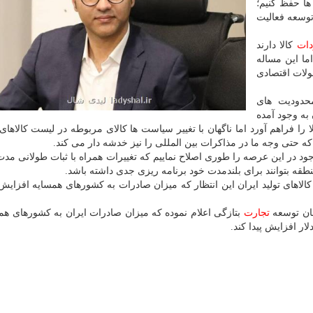
ها حفظ كنیم؛
وسعه فعالیت
دات
كالا دارند
ما این مساله
لات اقتصادی
محدودیت های
به وجود آمده
را فراهم آورد اما ناگهان با تغییر سیاست ها كالای مربوطه در لیست كالاهای
 كه حتی وجه ما در مذاكرات بین المللی را نیز خدشه دار می كند.
جود در این عرصه را طوری اصلاح نماییم كه تغییرات همراه با ثبات طولانی مدت 
نطقه بتوانند برای بلندمدت خود برنامه ریزی جدی داشته باشد.
لاهای تولید ایران این انتظار كه میزان صادرات به كشورهای همسایه افزایش پ
مان توسعه
تجارت
بتازگی اعلام نموده كه میزان صادرات ایران به كشورهای هم