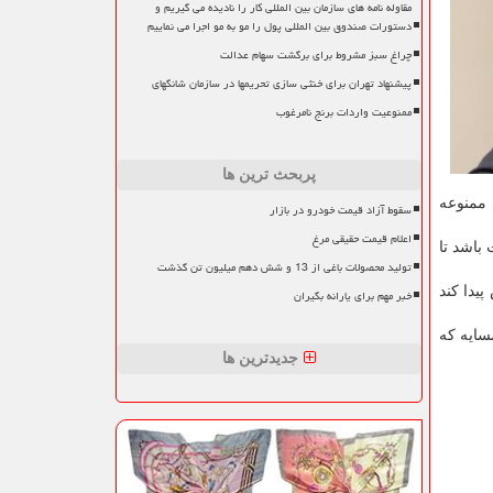
مقاوله نامه های سازمان بین المللی کار را نادیده می گیریم و
دستورات صندوق بین المللی پول را مو به مو اجرا می نماییم
چراغ سبز مشروط برای برگشت سهام عدالت
پیشنهاد تهران برای خنثی سازی تحریمها در سازمان شانگهای
ممنوعیت واردات برنج نامرغوب
پربحث ترین ها
 ممنوعه
سقوط آزاد قیمت خودرو در بازار
اعلام قیمت حقیقی مرغ
باشد تا
تولید محصولات باغی از 13 و شش دهم میلیون تن گذشت
یدا كند
خبر مهم برای یارانه بگیران
سایه كه
جدیدترین ها