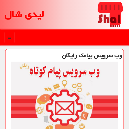
لیدی شال
منو
وب سرویس پیامك رایگان