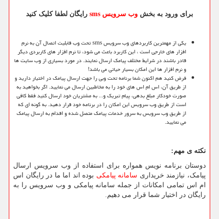
برای ورود به بخش
وب سرویس
sms
رایگان لطفا کلیک کنید
یکی از مهمترین کاربردهای وب سرویس
sms
تحت وب قابلیت اتصال آن به نرم
افزار های خارجی است ، این کاربرد باعث می شود، تا نرم افزار های کاربردی دیگر
قادر باشند در شرایط مختلف پیامک ارسال نمایند. در مورد بسیاری از وب سایت ها
و نرم افزار ها این امکان بسیار حیاتی می باشد
!
فرض کنید هم اکنون شما برنامه تحت وبی را جهت ارسال پیامک در اختیار دارید و
از طریق آن، اس ام اس های خود را به مخاطبین ارسال می نمایید. اگر بخواهید به
صورت خودکار مبلغ بدهی، پیام تبریک و... به مشتریان خود ارسال کنید فقط کافی
است از طریق وب سرویس این امکان را در برنامه خود قرار دهید. به گونه ای که
از طریق وب سرویس به سرور خدمات پیامک متصل شده و اقدام به ارسال پیامک
می نمایید.
نکته ی مهم:
دوستان برنامه نویس همواره برای استفاده از وب سرویس ارسال
پیامک، نیازمند خریداری
سامانه پیامکی
بوده اند اما ما در رایگان اس
ام اس تمامی امکانات از جمله سامانه پیامکی و وب سرویس را به
رایگان در اختیار شما قرار می دهیم.