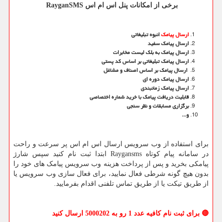
برخی از امکانات پنل اس ام اس
RayganSMS
ارسال پیامک
انبوه تبلیغاتی
ارسال پیامک سفید
ارسال پیامک به بلک لیست مخابرات
ارسال پیامک تبلیغاتی بر اساس کد پستی
ارسال پیامک بر اساس اصناف و مشاغل
ارسال پیامک دوره ای
ارسال پیامک زمانبندی
قابلیت دریافت پیامک با خرید شماره اختصاصی
برگزاری مسابقات و نظر سنجی
و
.
..
برای استفاده از وب سرویس ارسال اس ام اس پر سرعت و راحت
در سامانه پیام کوتاه
Raygansms
ابتدا ثبت نام کنید سپس شارژ
پیامکی بخرید و پس از پرداخت هزینه وب سرویس پیامک های خود را
بدون هیچ گونه شرطی فعال نمایید، برای فعال سازی وب سرویس یا
از طریق تیکت یا از طریق تماس تلفنی اقدام بفرمایید.
🔴
برای ثبت نام کافیه عدد 1 رو به 5000202 ارسال کنید