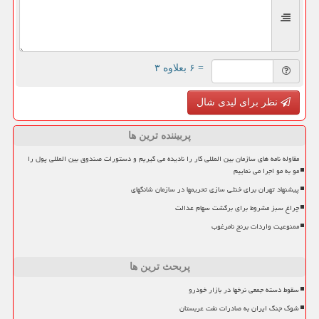
= ۶ بعلاوه ۳
نظر برای لیدی شال
پربیننده ترین ها
مقاوله نامه های سازمان بین المللی کار را نادیده می گیریم و دستورات صندوق بین المللی پول را
مو به مو اجرا می نماییم
پیشنهاد تهران برای خنثی سازی تحریمها در سازمان شانگهای
چراغ سبز مشروط برای برگشت سهام عدالت
ممنوعیت واردات برنج نامرغوب
پربحث ترین ها
سقوط دسته جمعی نرخها در بازار خودرو
شوک جنگ ایران به صادرات نفت عربستان