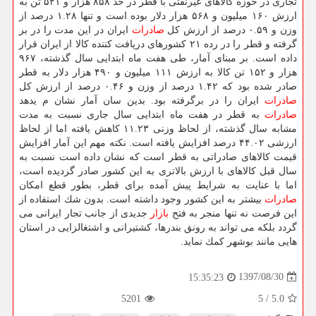
تجاری در حوزه كالاهای غیرنفتی با قطر در حد ۸۵۸ هزار و ۵۴۱ تن به
ارزش ۱۶۰ میلیون و ۵۶۸ هزار دلار بوده است و تنها ۱.۲۸ درصد از
وزن و ۰.۵۹ درصد از ارزش كل
صادرات
ایران در این مدت را در بر
گرفته و قطر را در رده ۲۱ كشورهای دریافت كننده كالا از ایران قرار
داده است. بر مبنای آمار، طی هفت ماه ابتدایی سال گذشته، ۹۶۷
هزار و ۱۵۲ تن كالا به ارزش ۱۱۱ میلیون و ۴۹۰ هزار دلار به قطر
صادر شده بود كه ۱.۴۲ درصد از وزن و ۰.۴۶ درصد از ارزش كل
صادرات
ایران را در برگرفته بود. بدین سان آمار نشان م یدهد
صادرات
به قطر در هفت ماه ابتدایی سال جاری نسبت به مدت
مشابه سال گذشته، از لحاظ وزنی ۱۱.۲۳ كاهش یافته اما از لحاظ
ارزشی ۴۴.۰۲ درصد افزایش یافته است. نكته مهم این آمار افزایش
قیمت كالاهای صادراتی به قطر است كه نشان داده است نسبت به
سال قبل كالاهای با ارزش بالاتری به این كشور صادر گردیده است،
اما با عنایت به شرایط پیش آمده برای قطر، بطور قطع امكان
صادرات
بیشتر به این كشور وجود داشته است. بدون شك استفاده از
این فرصت نه تنها منجر به فتح
بازار
جدیدی از جانب تجار ایرانی می
گردد بلكه می تواند به رونق بندرها، كشتیرانی و اشتغالزایی در استان
هایی مانند بوشهر كمك نماید.
1397/08/30
15:35:23
5201
5
/
5.0