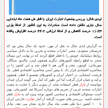
لیدی شال: بررسی وضعیت تجارت ایران با قطر طی هفت ماه ابتدایی
سال جاری نشان داده است صادرات به این كشور از لحاظ وزنی
۱۱.۲۳ درصد كاهش و از لحاظ ارزشی ۴۴.۲ درصد افزایش یافته
است.
به گزارش لیدی شال به نقل از مهر، حدود یك سال پیش بود كه
عربستان سعودی، مصر، امارات متحده و بحرین بنا به دلایل سیاسی
روابط دیپلماتیك خویش را با قطر قطع كردند كه در نهایت این مساله
منجر به قطع رابطه كشورهای دیگری همچون لیبی، مالدیو، سنگال،
موریتانی، كومور، نیجر و گابن هم با قطر شد و این كشور را در
محاصره اقتصادی قرار داد. با پیش آمدن محاصره اقتصادی قطر، یك
فرصت استثنایی در اختیار ایران و كشورهای همسو با قطر، همچون
تركیه و عمان قرار گرفت اما این طور كه آمار می گویند ایران چندان
نتوانسته از
بازار
قطر استفاده نماید. از سویی دیگر با عنایت به تبعیت
امارات متحده عربی از تحریم های دوباره آمریكا ضد كشورمان، بهتر
است مسئولان اقتصادی و سیاسی كشور توجه ویژه ای به
بازار
قطر
داشته باشند. بررسی های صورت گرفته از آمار
تجارت
خارجی ایران
با ۱۰۰ كشور دنیا طی هفت ماه سال جاری نشان می دهد، تبادل