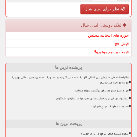
نظر برای لیدی شال
لینک دوستان لیدی شال
حوزه های انتخابیه مجلس
فیش حج
قیمت بیسیم موتورولا
پربیننده ترین ها
مقاوله نامه های سازمان بین المللی کار را نادیده می گیریم و دستورات صندوق بین المللی پول را
مو به مو اجرا می نماییم
چراغ سبز مشروط برای برگشت سهام عدالت
پیشنهاد تهران برای خنثی سازی تحریمها در سازمان شانگهای
ممنوعیت واردات برنج نامرغوب
پربحث ترین ها
سقوط دسته جمعی نرخها در بازار خودرو