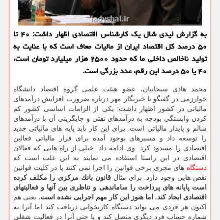
به گزارش لیدی شال یك كارشناس اقتصادی اظهار داشت: ۴۰ تا
۵۰ درصد كل اقتصاد ایران از مالیات معاف است كه با عنایت به
تولید ناخالص داخلی ما كه حدود ۲۵۰۰ هزار میلیارد تومان است،
۴۰ یا ۵۰ درصد این رقم، عدد بزرگی است.
محمد هادی سبحانیان، عضو هیئت علمی گروه اقتصاد دانشگاه
خوارزمی در گفتگو با خبرنگار مهر درباره ضرورت افزایش درآمدهای
مالیاتی در كشور اظهار داشت: یكی از الزامات اساسی كشور كم
كردن وابستگی بودجه به درآمدهای نفتی و جایگزینی آن با درآمدهای
سالم و پایدار مالیاتی است. برای این كار باید پایه های مالیاتی جدید
را توسعه داد و مسیرهای بوجود آمده برای فرار مالیاتی فعالین
اقتصادی را مسدود كرد. وی ادامه داد: خیلی از راه هایی كه فعالان
اقتصادی در این راستا استفاده می نمایند به این علت است كه
دستگاه
های مجری برخی قوانین را اجرا نمی كنند یا در كلیت قوانین
نقص هایی وجود دارد. برای مثال
قانون بانك مركزی را مكلف كرده
است پایانه های پرداخت را ساماندهی و تناظری بین آنها و فعالیتهای
اقتصادی ایجاد كند. اما هنوز این كار مهم اجرایی نشده است.
یعنی هم
اكنون هر فردی می تواند دستگاه كارتخوانی دریافت كند اما آنرا به
شماره حساب فرد دیگری متصل كند و یا حتی آنرا در فعالیت شغلی