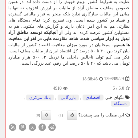
عنایت به شرایط كشور لزوم خویش را از دست داده اند. در همین
خصوص معافیت مناطق آزاد از مالیات بر ارزش افزوده نه تنها با
مبانی این مالیات سازگاری ندارد بلكه منجر به فرار مالیاتی گسترده
و فساد در كشور شده است. وی تصریح كرد: تمام دستگاه های
نظارتی هم به این امر اذعان دارند و گزارش های مكتوبی هم به
مسئولین كشور عرضه كرده اند ولی
از آنجائیكه توسعه مناطق آزاد
تبدیل به ابزار سیاسی شده، شاهد مقاومت هایی در لغو این معافیت
ها هستیم.
سبحانیان در مورد میزان معافیت اقتصاد كشور از مالیات
بیان كرد: بین ۴۰ تا ۵۰ درصد كل اقتصاد ایران از مالیات معاف است.
فكر می كنم تولید ناخالص داخلی ما نزدیك ۲، ۵۰۰ هزار میلیارد
تومان می باشد كه ۴۰ یا ۵۰ درصد این رقم، عدد بزرگی است.
1398/09/29
18:38:46
4910
5
/
5.0
تگهای خبر:
اقتصادی
,
بازرگانی
,
بانك مركزی
,
دستگاه
این مطلب را می پسندید؟
(0)
(1)
X