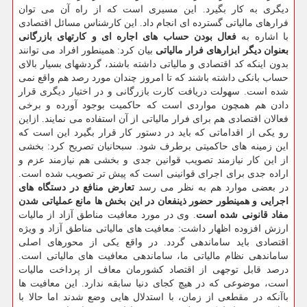
دیگری به كار بگیرد. این مسیری است كه از راه آن می توان
فرارهای مالیاتی گسترده ای انجام داد. این كارشناس مسائل اقتصادی
با اشاره به
فعال بودن حساب های اجاره ای و كارتهای بازرگانی
بعنوان دیگر ابزارهای فرار مالیاتی
بیان كرد: همینطور افراد می توانند
بدون اینكه كد اقتصادی و مالیاتی داشته باشند، گردشهای بسیار بالای
حساب بانكی داشته باشند كه تا امروز چندان مورد رصد هم واقع نمی
شده است. سهولت دریافت كارت بازرگانی و در اختیار دیگری قرار
دادن هم همچون مواردی است كه حاكمیت بوجود آورده و برخی
فعالان اقتصادی هم برای فرار مالیاتی از آن استفاده می نمایند. ازاین
رو یكی از اقداماتی كه باید در دستور كار قرار بگیرد این است كه
این زمینه های حاكمیتی برطرف شود. سبحانیان تصریح كرد: بخشی
از این كار نیازمند تصویب قوانین جدی و بخشی هم نیازمند عزم و
اراده جدی برای اجرای قوانینی است كه پیش تر تصویب شده است.
در بعضی موارد هم به نظر می رسد
تعارض منافع در دستگاه های
اجرایی و همینطور حضور ذینفعان در این بخش ها مانع عملیاتی شدن
مفاد قانونی شده است
. وی در مورد معافیت مناطق آزاد از مالیات
ارزش افزوده اظهار داشت: معافیت های مالیاتی مناطق آزاد و ویژه
اقتصادی باید ساماندهی گردد. در واقع یكی از محورهای اصلی
ساماندهی نظام مالیاتی ما، ساماندهی معافیت های مالیاتی است.
درصد قابل توجهی از اقتصاد كشورمان معاف از پرداخت مالیات
است، موضوعی كه در هیچ كجای دنیا سابقه ندارد. این معافیت ها
باآنكه در مقطعی از زمان، با استدلال هایی وضع شدند اما حالا با