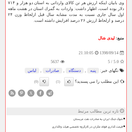
وی بابیان اینكه ارزش هر تن كالای وارداتی به استان دو هزار و ۷۱۴
دلار بوده است، اظهار داشت: واردات به گمرك استان در هشت ماهه
اول سال جاری نسبت به مدت مشابه سال قبل ازلحاظ وزن ۲۴
درصد و ازلحاظ ارزش ۲۶ درصد افزایش داشته است.
منبع:
لیدی شال
1398/09/14
21:10:05
5637
5
/
5.0
تگهای خبر:
پنبه
,
دستگاه
,
صادرات
,
لباس
این مطلب را می پسندید؟
(0)
(1)
X
تازه ترین مطالب مرتبط
شوک جنگ ایران به صادرات نفت عربستان
قیمت گذاری فولاد مکران در کارگروه تخصصی هیأت واگذاری