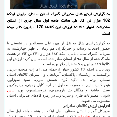
به گزارش لیدی شال مدیركل گمرك استان سمنان، بابیان اینكه
182 هزار تن كالا طی هشت ماهه اول سال جاری از استان
صادرشد، اظهار داشت: ارزش این كالاها 170 میلیون دلار بوده
است.
به گزارش لیدی شال به نقل از مهر، علی سعدالدین در نشستی با
حضور اصحاب رسانه و خبرنگاران هم زمان با ظهر چهارشنبه به
میزبانی گمرك سمنان بابیان اینكه ۱۸۲ هزار و ۲۴۱ تن كالا در هشت
ماه گذشته از سال ۹۸ از استان صادرشده است، بیان كرد: ارزش این
كالاها ۱۶۹ میلیون و ۵۰۵ هزار دلار بوده است.
وی بابیان اینكه ۴۶ كشور جهان ازجمله هند، امارات متحده عربی،
تركمنستان، ازبكستان، پاكستان، آذربایجان و... میزبان كالاهای استان
سمنان بوده اند، تاكید كرد: شمش سرب، سود سوزآور،
هیدراكسیدسدیم به صورت محلول در آب، كابل زمینی، هیدروكربن
سبك، قاشق و چنگال یك بارمصرف، فروسیلسیوم، پودر
لباس
شویی، مصنوعات فلزی و سرب و... در زمره كالاهای صادراتی استان
محسوب می شوند.
افزایش ارزش كالاهای صادراتی
مدیركل گمرك استان سمنان بابیان اینكه در هشت ماهه اول سال
جاری میزان
صادرات
كالاهای استان ازلحاظ وزنی ۱۹ درصد كاهش