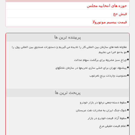
حوزه های انتخابیه مجلس
فیش حج
قیمت بیسیم موتورولا
پربیننده ترین ها
مقاوله نامه های سازمان بین المللی کار را نادیده می گیریم و دستورات صندوق بین المللی پول را
مو به مو اجرا می نماییم
چراغ سبز مشروط برای برگشت سهام عدالت
پیشنهاد تهران برای خنثی سازی تحریمها در سازمان شانگهای
ممنوعیت واردات برنج نامرغوب
پربحث ترین ها
سقوط دسته جمعی نرخها در بازار خودرو
شوک جنگ ایران به صادرات نفت عربستان
سقوط آزاد قیمت خودرو در بازار
اعلام قیمت حقیقی مرغ