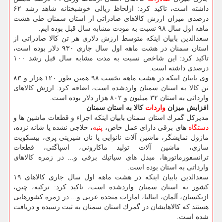
داشته است، تاكید كرد: ازلحاظ ریالی خوشبختانه شاهد رشد ۶۲
درصدی میزان ارزش كالاهای صادراتی از استان سمنان طی هشت
ماهه اول سال ۹۸ نسبت به مودت مشابه سال قبل بوده ایم.
سعدالدین بابیان اینكه متوسط ارزش دلاری هر تن كالا صادراتی از
استان سمنان در هشت ماهه اول سال جاری ۹۳۰ دلار بوده است،
تاكید كرد: این شاخص نسبت به مدت مشابه سال قبل رشد ۱۰۰
درصدی داشته است.
وی بابیان اینكه در هشت ماهه نخست ۹۸ همین طور ۱۲۰ هزار و ۸۳
تن كالا به استان سمنان واردشده است، اضافه كرد: ارزش كالاهای
وارداتی به استان ۳۲ میلیون و ۸۰۲ هزار دلار بوده است.
افزایش میزان
واردات
كالا به استان سمنان
مدیركل گمرك استان سمنان بابیان اینكه اجزاء و قطعات ماشین ها و
دستگاه
های برقی دارای عمل خاص،
پنبه
، حلاجی نشده یا شانه نزده،
ماژول نمایشگر، ماشین آلات نانوایی یا نان شیرینی پزی، بیسكویت
سازی، ماشین آلات تولید ماكارونی، اسپاگتی، قطعات
ترانسفورماتورها، مبدل های سیاتیك برقی و... در زمره كالاهای
وارداتی به استان بوده است.
سعدالدین بابیان اینكه در هشت ماهه اول سال جاری كالاهای ۱۹
كشور به استان سمنان واردشده است، تاكید كرد: تركیه، چین،
ازبكستان، آلمان، ایتالیا، امارات متحده عربی و... در زمره كشورهایی
هستند كه كالاهایشان در گمرك استان سمنان به ثبت رسیده و دریافت
شده است.